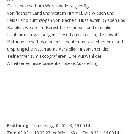
Die Landschaft um Worpswede ist geprägt
von flachem Land und weitem Himmel. Die Wiesen und
Felder sind durchzogen von Bächen, Flussläufen, Gräben und
Kanälen, welche im Herbst für Frühnebel und einmalige
Lichtstimmungen sorgen. Diese Landschaften, die sowohl
Kulturlandschaft, wie auch bis heute nahezu unberührte und
ursprüngliche Naturräume darstellen, inspirierten die
Teilnehmer zum Fotografieren. Eine Auswahl der
Arbeitsergebnisse präsentiert diese Ausstellung.
Eröffnung
: Donnerstag, 09.02.23, 19.00 Uhr
Zeit
: 09.02. – 13.03.23, geöffnet Mo. – Do. 8.30 – 16.00 Uhr,