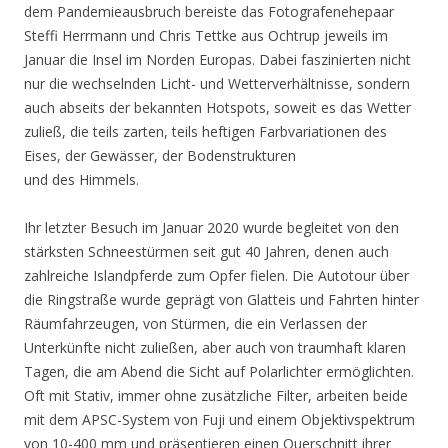
dem Pandemieausbruch bereiste das Fotografenehepaar
Steffi Herrmann und Chris Tettke aus Ochtrup jeweils im
Januar die Insel im Norden Europas. Dabei faszinierten nicht
nur die wechselnden Licht- und Wetterverhältnisse, sondern
auch abseits der bekannten Hotspots, soweit es das Wetter
zuließ, die teils zarten, teils heftigen Farbvariationen des
Eises, der Gewässer, der Bodenstrukturen
und des Himmels.
Ihr letzter Besuch im Januar 2020 wurde begleitet von den
stärksten Schneestürmen seit gut 40 Jahren, denen auch
zahlreiche Islandpferde zum Opfer fielen. Die Autotour über
die Ringstraße wurde geprägt von Glatteis und Fahrten hinter
Räumfahrzeugen, von Stürmen, die ein Verlassen der
Unterkünfte nicht zuließen, aber auch von traumhaft klaren
Tagen, die am Abend die Sicht auf Polarlichter ermöglichten.
Oft mit Stativ, immer ohne zusätzliche Filter, arbeiten beide
mit dem APSC-System von Fuji und einem Objektivspektrum
von 10-400 mm und präsentieren einen Querschnitt ihrer