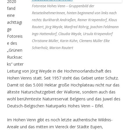
2020
Fotoreise Hohes Venn – Gruppenbild der
fand
ReiseteilnehmerInnen, hinten beginnend von links nach
eine
rechts: Burkhardt Andrießen, Reiner Kriependorf, Klaus
achttägi
Rautert, Jörg Weyde, Manfred Röhrig, Joachim Feldmann
ge
Ingo Hattendorf, Claudia Weyde, Ursula Kriependorf
Fotoreis
Christiane Müller, Karin Kühn, Clemens Müller Elke
e des
Schierholz, Marion Rautert
„Grünen
Rucksac
ks“ unter
Leitung von Jörg Weyde in die Hochmoorlandschaft des
Hohen Venns statt. Seit 1957 steht das Gebiet unter Schutz.
Damit ist das 5.000 Hektar große Hochplateau nicht nur das
älteste Naturschutzgebiet der Wallonie, sondern auch das
wohl berühmteste Naturreservat Belgiens und das Juwel des
Deutsch-Belgischen Naturparks Hohes Venn – Eifel.
Im Hohen Venn gibt es noch letzte authentische Wildnis-
Areale und das mitten im Viereck der Städte Eupen,