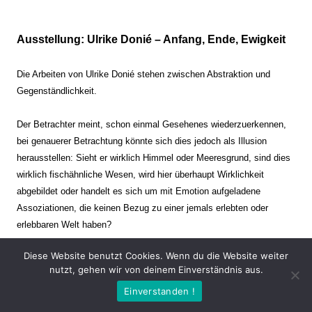
Ausstellung: Ulrike Donié – Anfang, Ende, Ewigkeit
Die Arbeiten von Ulrike Donié stehen zwischen Abstraktion und
Gegenständlichkeit.
Der Betrachter meint, schon einmal Gesehenes wiederzuerkennen,
bei genauerer Betrachtung könnte sich dies jedoch als Illusion
herausstellen: Sieht er wirklich Himmel oder Meeresgrund, sind dies
wirklich fischähnliche Wesen, wird hier überhaupt Wirklichkeit
abgebildet oder handelt es sich um mit Emotion aufgeladene
Assoziationen, die keinen Bezug zu einer jemals erlebten oder
erlebbaren Welt haben?
Diese Website benutzt Cookies. Wenn du die Website weiter
Verharren und Dynamik stehen sich dabei gegenüber. Zeit steht still
nutzt, gehen wir von deinem Einverständnis aus.
oder verrinnt im Nu. Es soll dabei eine Spannung, auch farblich, bis
Einverstanden !
zur Schmerzgrenze erzeugt werden. Die Arbeiten stellen ambivalente
Situationen dar. Kaum kann der Betrachter entscheiden, ob er hier