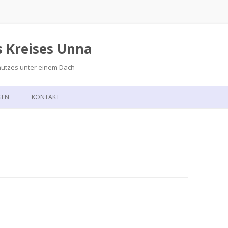
s Kreises Unna
hutzes unter einem Dach
Zum
Inhalt
GEN
KONTAKT
springen
GSKALENDER
ANFAHRT
T