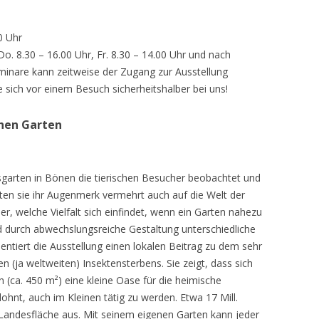
0 Uhr
 Do. 8.30 – 16.00 Uhr, Fr. 8.30 – 14.00 Uhr und nach
inare kann zeitweise der Zugang zur Ausstellung
e sich vor einem Besuch sicherheitshalber bei uns!
chen Garten
sgarten in Bönen die tierischen Besucher beobachtet und
teten sie ihr Augenmerk vermehrt auch auf die Welt der
r, welche Vielfalt sich einfindet, wenn ein Garten nahezu
d durch abwechslungsreiche Gestaltung unterschiedliche
ntiert die Ausstellung einen lokalen Beitrag zu dem sehr
 (ja weltweiten) Insektensterbens. Sie zeigt, dass sich
n (ca. 450 m²) eine kleine Oase für die heimische
lohnt, auch im Kleinen tätig zu werden. Etwa 17 Mill.
andesfläche aus. Mit seinem eigenen Garten kann jeder