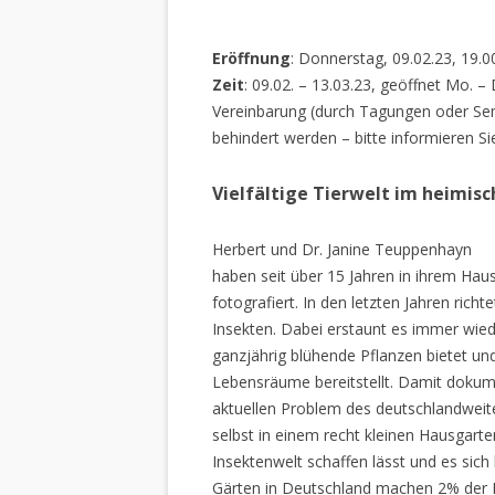
Eröffnung
: Donnerstag, 09.02.23, 19.0
Zeit
: 09.02. – 13.03.23, geöffnet Mo. –
Vereinbarung (durch Tagungen oder Sem
behindert werden – bitte informieren Si
Vielfältige Tierwelt im heimis
Herbert und Dr. Janine Teuppenhayn
haben seit über 15 Jahren in ihrem Hau
fotografiert. In den letzten Jahren rich
Insekten. Dabei erstaunt es immer wiede
ganzjährig blühende Pflanzen bietet un
Lebensräume bereitstellt. Damit dokume
aktuellen Problem des deutschlandweiten
selbst in einem recht kleinen Hausgarte
Insektenwelt schaffen lässt und es sich 
Gärten in Deutschland machen 2% der L