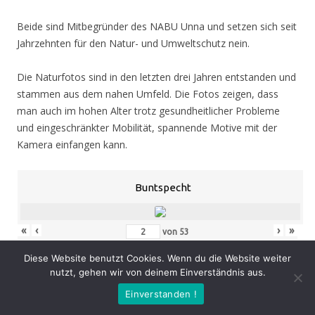
Beide sind Mitbegründer des NABU Unna und setzen sich seit
Jahrzehnten für den Natur- und Umweltschutz nein.
Die Naturfotos sind in den letzten drei Jahren entstanden und
stammen aus dem nahen Umfeld. Die Fotos zeigen, dass
man auch im hohen Alter trotz gesundheitlicher Probleme
und eingeschränkter Mobilität, spannende Motive mit der
Kamera einfangen kann.
Buntspecht
«
‹
›
»
von
53
Diese Website benutzt Cookies. Wenn du die Website weiter
nutzt, gehen wir von deinem Einverständnis aus.
Eröffnung
: Donnerstag 05.11.20, 19.00 Uhr
Einverstanden !
Zeit
: 05.11. – 07.02.21, geöffnet Mo. – Do. 8.30 – 16.00 Uhr,