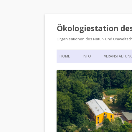
Ökologiestation de
Organisationen des Natur- und Umweltsc
HOME
INFO
VERANSTALTUN
ORGANISATIONSSTRUKTUR
VERANSTALTUN
DIE ÖKOLOGIESTATION – FAS
900 JAHRE VORGESCHICHTE