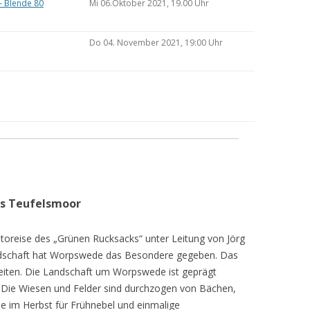
– Blende 80
Mi 06.Oktober 2021, 19.00 Uhr
Do 04. November 2021, 19:00 Uhr
as Teufelsmoor
toreise des „Grünen Rucksacks“ unter Leitung von Jörg
dschaft hat Worpswede das Besondere gegeben. Das
eiten. Die Landschaft um Worpswede ist geprägt
Die Wiesen und Felder sind durchzogen von Bächen,
e im Herbst für Frühnebel und einmalige