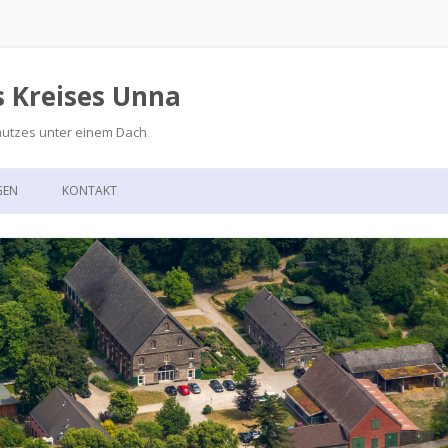
s Kreises Unna
hutzes unter einem Dach
Zum
Inhalt
GEN
KONTAKT
springen
GSKALENDER
ANFAHRT
T