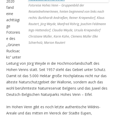
2020
Fotoreise Hohes Venn – Gruppenbild der
fand
ReiseteilnehmerInnen, hinten beginnend von links nach
eine
rechts: Burkhardt Andrießen, Reiner Kriependorf, Klaus
achttägi
Rautert, Jörg Weyde, Manfred Röhrig, Joachim Feldmann
ge
Ingo Hattendorf, Claudia Weyde, Ursula Kriependorf
Fotoreis
Christiane Müller, Karin Kühn, Clemens Müller Elke
e des
Schierholz, Marion Rautert
„Grünen
Rucksac
ks“ unter
Leitung von Jörg Weyde in die Hochmoorlandschaft des
Hohen Venns statt. Seit 1957 steht das Gebiet unter Schutz.
Damit ist das 5.000 Hektar große Hochplateau nicht nur das
älteste Naturschutzgebiet der Wallonie, sondern auch das
wohl berühmteste Naturreservat Belgiens und das Juwel des
Deutsch-Belgischen Naturparks Hohes Venn – Eifel.
Im Hohen Venn gibt es noch letzte authentische Wildnis-
Areale und das mitten im Viereck der Städte Eupen,