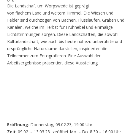
Die Landschaft um Worpswede ist geprägt
von flachem Land und weitem Himmel. Die Wiesen und
Felder sind durchzogen von Bächen, Flussläufen, Gräben und
Kanälen, welche im Herbst für Frühnebel und einmalige
Lichtstimmungen sorgen. Diese Landschaften, die sowohl
Kulturlandschaft, wie auch bis heute nahezu unberührte und
ursprüngliche Naturräume darstellen, inspirierten die
Teilnehmer zum Fotografieren. Eine Auswahl der
Arbeitsergebnisse präsentiert diese Ausstellung.
Eröffnung
: Donnerstag, 09.02.23, 19.00 Uhr
Zeit
: 09.02. – 13.03.23, geöffnet Mo. – Do. 8.30 – 16.00 Uhr,