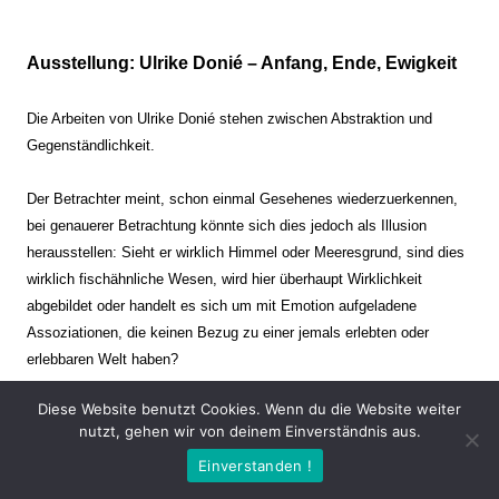
Ausstellung: Ulrike Donié – Anfang, Ende, Ewigkeit
Die Arbeiten von Ulrike Donié stehen zwischen Abstraktion und
Gegenständlichkeit.
Der Betrachter meint, schon einmal Gesehenes wiederzuerkennen,
bei genauerer Betrachtung könnte sich dies jedoch als Illusion
herausstellen: Sieht er wirklich Himmel oder Meeresgrund, sind dies
wirklich fischähnliche Wesen, wird hier überhaupt Wirklichkeit
abgebildet oder handelt es sich um mit Emotion aufgeladene
Assoziationen, die keinen Bezug zu einer jemals erlebten oder
erlebbaren Welt haben?
Diese Website benutzt Cookies. Wenn du die Website weiter
Verharren und Dynamik stehen sich dabei gegenüber. Zeit steht still
nutzt, gehen wir von deinem Einverständnis aus.
oder verrinnt im Nu. Es soll dabei eine Spannung, auch farblich, bis
Einverstanden !
zur Schmerzgrenze erzeugt werden. Die Arbeiten stellen ambivalente
Situationen dar. Kaum kann der Betrachter entscheiden, ob er hier