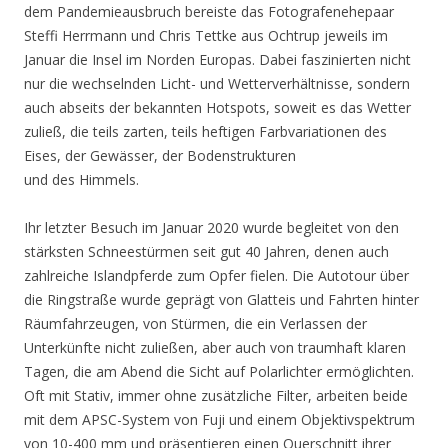
dem Pandemieausbruch bereiste das Fotografenehepaar
Steffi Herrmann und Chris Tettke aus Ochtrup jeweils im
Januar die Insel im Norden Europas. Dabei faszinierten nicht
nur die wechselnden Licht- und Wetterverhältnisse, sondern
auch abseits der bekannten Hotspots, soweit es das Wetter
zuließ, die teils zarten, teils heftigen Farbvariationen des
Eises, der Gewässer, der Bodenstrukturen
und des Himmels.
Ihr letzter Besuch im Januar 2020 wurde begleitet von den
stärksten Schneestürmen seit gut 40 Jahren, denen auch
zahlreiche Islandpferde zum Opfer fielen. Die Autotour über
die Ringstraße wurde geprägt von Glatteis und Fahrten hinter
Räumfahrzeugen, von Stürmen, die ein Verlassen der
Unterkünfte nicht zuließen, aber auch von traumhaft klaren
Tagen, die am Abend die Sicht auf Polarlichter ermöglichten.
Oft mit Stativ, immer ohne zusätzliche Filter, arbeiten beide
mit dem APSC-System von Fuji und einem Objektivspektrum
von 10-400 mm und präsentieren einen Querschnitt ihrer