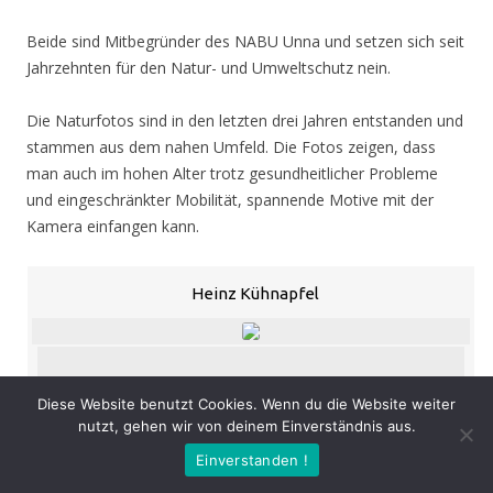
Beide sind Mitbegründer des NABU Unna und setzen sich seit
Jahrzehnten für den Natur- und Umweltschutz nein.
Die Naturfotos sind in den letzten drei Jahren entstanden und
stammen aus dem nahen Umfeld. Die Fotos zeigen, dass
man auch im hohen Alter trotz gesundheitlicher Probleme
und eingeschränkter Mobilität, spannende Motive mit der
Kamera einfangen kann.
Heinz Kühnapfel
Diese Website benutzt Cookies. Wenn du die Website weiter
«
‹
›
»
von
53
nutzt, gehen wir von deinem Einverständnis aus.
Eröffnung
: Donnerstag 05.11.20, 19.00 Uhr
Einverstanden !
Zeit
: 05.11. – 07.02.21, geöffnet Mo. – Do. 8.30 – 16.00 Uhr,