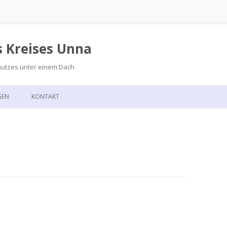
s Kreises Unna
hutzes unter einem Dach
Zum
Inhalt
GEN
KONTAKT
springen
GSKALENDER
ANFAHRT
T