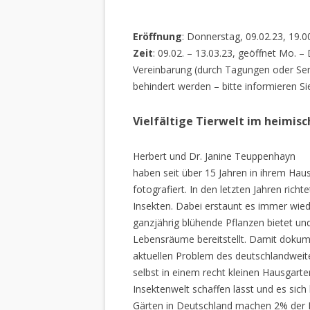
Eröffnung
: Donnerstag, 09.02.23, 19.0
Zeit
: 09.02. – 13.03.23, geöffnet Mo. –
Vereinbarung (durch Tagungen oder Sem
behindert werden – bitte informieren Si
Vielfältige Tierwelt im heimis
Herbert und Dr. Janine Teuppenhayn
haben seit über 15 Jahren in ihrem Hau
fotografiert. In den letzten Jahren rich
Insekten. Dabei erstaunt es immer wiede
ganzjährig blühende Pflanzen bietet un
Lebensräume bereitstellt. Damit dokume
aktuellen Problem des deutschlandweiten
selbst in einem recht kleinen Hausgarte
Insektenwelt schaffen lässt und es sich 
Gärten in Deutschland machen 2% der L