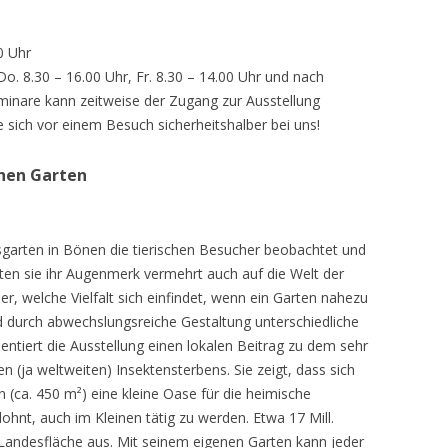
0 Uhr
 Do. 8.30 – 16.00 Uhr, Fr. 8.30 – 14.00 Uhr und nach
inare kann zeitweise der Zugang zur Ausstellung
e sich vor einem Besuch sicherheitshalber bei uns!
chen Garten
sgarten in Bönen die tierischen Besucher beobachtet und
teten sie ihr Augenmerk vermehrt auch auf die Welt der
r, welche Vielfalt sich einfindet, wenn ein Garten nahezu
d durch abwechslungsreiche Gestaltung unterschiedliche
ntiert die Ausstellung einen lokalen Beitrag zu dem sehr
 (ja weltweiten) Insektensterbens. Sie zeigt, dass sich
n (ca. 450 m²) eine kleine Oase für die heimische
lohnt, auch im Kleinen tätig zu werden. Etwa 17 Mill.
andesfläche aus. Mit seinem eigenen Garten kann jeder