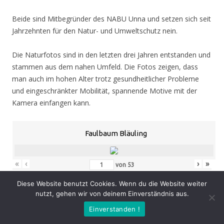
Beide sind Mitbegründer des NABU Unna und setzen sich seit
Jahrzehnten für den Natur- und Umweltschutz nein.
Die Naturfotos sind in den letzten drei Jahren entstanden und
stammen aus dem nahen Umfeld. Die Fotos zeigen, dass
man auch im hohen Alter trotz gesundheitlicher Probleme
und eingeschränkter Mobilität, spannende Motive mit der
Kamera einfangen kann.
Faulbaum Bläuling
«
‹
›
»
von
53
Diese Website benutzt Cookies. Wenn du die Website weiter
nutzt, gehen wir von deinem Einverständnis aus.
Eröffnung
: Donnerstag 05.11.20, 19.00 Uhr
Einverstanden !
Zeit
: 05.11. – 07.02.21, geöffnet Mo. – Do. 8.30 – 16.00 Uhr,