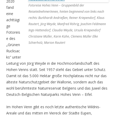
2020
Fotoreise Hohes Venn – Gruppenbild der
fand
ReiseteilnehmerInnen, hinten beginnend von links nach
eine
rechts: Burkhardt Andrießen, Reiner Kriependorf, Klaus
achttägi
Rautert, Jörg Weyde, Manfred Röhrig, Joachim Feldmann
ge
Ingo Hattendorf, Claudia Weyde, Ursula Kriependorf
Fotoreis
Christiane Müller, Karin Kühn, Clemens Müller Elke
e des
Schierholz, Marion Rautert
„Grünen
Rucksac
ks“ unter
Leitung von Jörg Weyde in die Hochmoorlandschaft des
Hohen Venns statt. Seit 1957 steht das Gebiet unter Schutz.
Damit ist das 5.000 Hektar große Hochplateau nicht nur das
älteste Naturschutzgebiet der Wallonie, sondern auch das
wohl berühmteste Naturreservat Belgiens und das Juwel des
Deutsch-Belgischen Naturparks Hohes Venn – Eifel.
Im Hohen Venn gibt es noch letzte authentische Wildnis-
Areale und das mitten im Viereck der Städte Eupen,