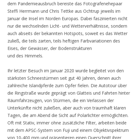
dem Pandemieausbruch bereiste das Fotografenehepaar
Steffi Herrmann und Chris Tettke aus Ochtrup jeweils im
Januar die Insel im Norden Europas. Dabei faszinierten nicht
nur die wechselnden Licht- und Wetterverhältnisse, sondern
auch abseits der bekannten Hotspots, soweit es das Wetter
zuließ, die teils zarten, teils heftigen Farbvariationen des
Eises, der Gewässer, der Bodenstrukturen
und des Himmels.
Ihr letzter Besuch im Januar 2020 wurde begleitet von den
stärksten Schneestürmen seit gut 40 Jahren, denen auch
zahlreiche Islandpferde zum Opfer fielen. Die Autotour über
die Ringstraße wurde geprägt von Glatteis und Fahrten hinter
Räumfahrzeugen, von Stürmen, die ein Verlassen der
Unterkünfte nicht zuließen, aber auch von traumhaft klaren
Tagen, die am Abend die Sicht auf Polarlichter ermöglichten.
Oft mit Stativ, immer ohne zusätzliche Filter, arbeiten beide
mit dem APSC-System von Fuji und einem Objektivspektrum
von 10-400 mm und präsentieren einen Querschnitt ihrer