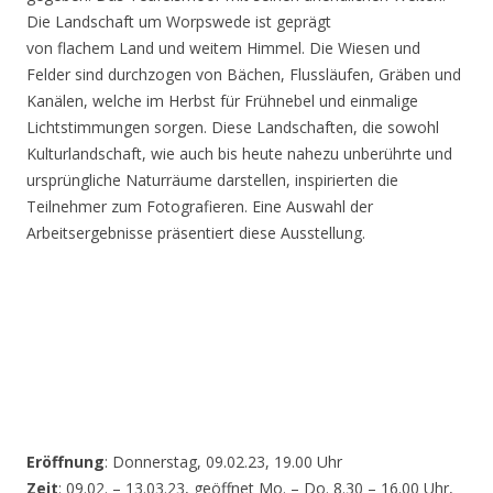
Die Landschaft um Worpswede ist geprägt
von flachem Land und weitem Himmel. Die Wiesen und
Felder sind durchzogen von Bächen, Flussläufen, Gräben und
Kanälen, welche im Herbst für Frühnebel und einmalige
Lichtstimmungen sorgen. Diese Landschaften, die sowohl
Kulturlandschaft, wie auch bis heute nahezu unberührte und
ursprüngliche Naturräume darstellen, inspirierten die
Teilnehmer zum Fotografieren. Eine Auswahl der
Arbeitsergebnisse präsentiert diese Ausstellung.
Eröffnung
: Donnerstag, 09.02.23, 19.00 Uhr
Zeit
: 09.02. – 13.03.23, geöffnet Mo. – Do. 8.30 – 16.00 Uhr,