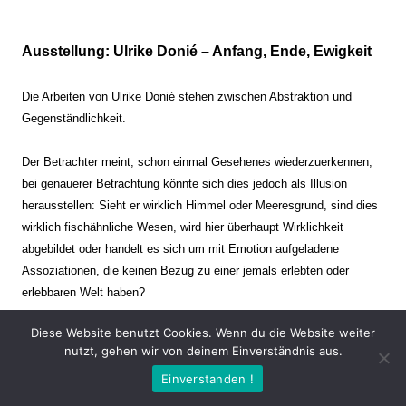
Ausstellung: Ulrike Donié – Anfang, Ende, Ewigkeit
Die Arbeiten von Ulrike Donié stehen zwischen Abstraktion und
Gegenständlichkeit.
Der Betrachter meint, schon einmal Gesehenes wiederzuerkennen,
bei genauerer Betrachtung könnte sich dies jedoch als Illusion
herausstellen: Sieht er wirklich Himmel oder Meeresgrund, sind dies
wirklich fischähnliche Wesen, wird hier überhaupt Wirklichkeit
abgebildet oder handelt es sich um mit Emotion aufgeladene
Assoziationen, die keinen Bezug zu einer jemals erlebten oder
erlebbaren Welt haben?
Diese Website benutzt Cookies. Wenn du die Website weiter
Verharren und Dynamik stehen sich dabei gegenüber. Zeit steht still
nutzt, gehen wir von deinem Einverständnis aus.
oder verrinnt im Nu. Es soll dabei eine Spannung, auch farblich, bis
Einverstanden !
zur Schmerzgrenze erzeugt werden. Die Arbeiten stellen ambivalente
Situationen dar. Kaum kann der Betrachter entscheiden, ob er hier