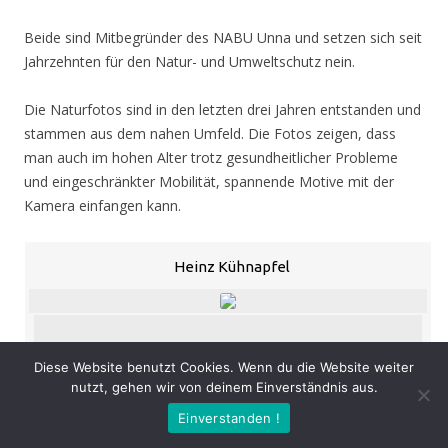
Beide sind Mitbegründer des NABU Unna und setzen sich seit
Jahrzehnten für den Natur- und Umweltschutz nein.
Die Naturfotos sind in den letzten drei Jahren entstanden und
stammen aus dem nahen Umfeld. Die Fotos zeigen, dass
man auch im hohen Alter trotz gesundheitlicher Probleme
und eingeschränkter Mobilität, spannende Motive mit der
Kamera einfangen kann.
Heinz Kühnapfel
Diese Website benutzt Cookies. Wenn du die Website weiter
«
‹
›
»
von
53
nutzt, gehen wir von deinem Einverständnis aus.
Eröffnung
: Donnerstag 05.11.20, 19.00 Uhr
Einverstanden !
Zeit
: 05.11. – 07.02.21, geöffnet Mo. – Do. 8.30 – 16.00 Uhr,