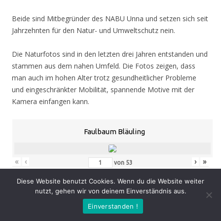
Beide sind Mitbegründer des NABU Unna und setzen sich seit
Jahrzehnten für den Natur- und Umweltschutz nein.
Die Naturfotos sind in den letzten drei Jahren entstanden und
stammen aus dem nahen Umfeld. Die Fotos zeigen, dass
man auch im hohen Alter trotz gesundheitlicher Probleme
und eingeschränkter Mobilität, spannende Motive mit der
Kamera einfangen kann.
Faulbaum Bläuling
«
‹
›
»
von
53
Diese Website benutzt Cookies. Wenn du die Website weiter
nutzt, gehen wir von deinem Einverständnis aus.
Eröffnung
: Donnerstag 05.11.20, 19.00 Uhr
Einverstanden !
Zeit
: 05.11. – 07.02.21, geöffnet Mo. – Do. 8.30 – 16.00 Uhr,