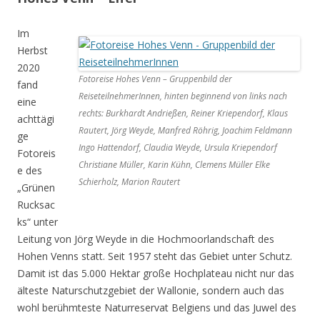
Im
Herbst
2020
Fotoreise Hohes Venn – Gruppenbild der
fand
ReiseteilnehmerInnen, hinten beginnend von links nach
eine
rechts: Burkhardt Andrießen, Reiner Kriependorf, Klaus
achttägi
Rautert, Jörg Weyde, Manfred Röhrig, Joachim Feldmann
ge
Ingo Hattendorf, Claudia Weyde, Ursula Kriependorf
Fotoreis
Christiane Müller, Karin Kühn, Clemens Müller Elke
e des
Schierholz, Marion Rautert
„Grünen
Rucksac
ks“ unter
Leitung von Jörg Weyde in die Hochmoorlandschaft des
Hohen Venns statt. Seit 1957 steht das Gebiet unter Schutz.
Damit ist das 5.000 Hektar große Hochplateau nicht nur das
älteste Naturschutzgebiet der Wallonie, sondern auch das
wohl berühmteste Naturreservat Belgiens und das Juwel des