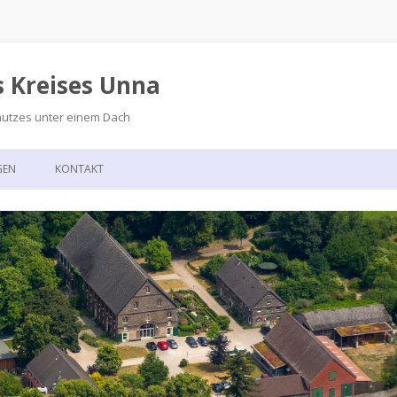
s Kreises Unna
hutzes unter einem Dach
Zum
Inhalt
GEN
KONTAKT
springen
GSKALENDER
ANFAHRT
T