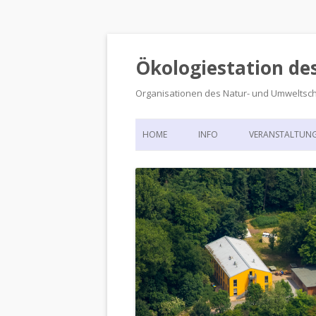
Ökologiestation de
Organisationen des Natur- und Umweltsc
HOME
INFO
VERANSTALTUN
ORGANISATIONSSTRUKTUR
VERANSTALTUN
DIE ÖKOLOGIESTATION – FAS
900 JAHRE VORGESCHICHTE