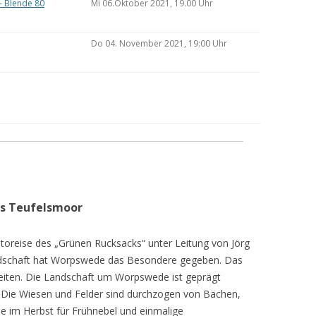
– Blende 80
Mi 06.Oktober 2021, 19.00 Uhr
Do 04. November 2021, 19:00 Uhr
as Teufelsmoor
toreise des „Grünen Rucksacks“ unter Leitung von Jörg
dschaft hat Worpswede das Besondere gegeben. Das
eiten. Die Landschaft um Worpswede ist geprägt
Die Wiesen und Felder sind durchzogen von Bächen,
e im Herbst für Frühnebel und einmalige