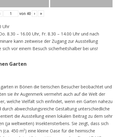
‹
von
40
›
»
0 Uhr
 Do. 8.30 – 16.00 Uhr, Fr. 8.30 – 14.00 Uhr und nach
inare kann zeitweise der Zugang zur Ausstellung
e sich vor einem Besuch sicherheitshalber bei uns!
chen Garten
sgarten in Bönen die tierischen Besucher beobachtet und
teten sie ihr Augenmerk vermehrt auch auf die Welt der
r, welche Vielfalt sich einfindet, wenn ein Garten nahezu
d durch abwechslungsreiche Gestaltung unterschiedliche
ntiert die Ausstellung einen lokalen Beitrag zu dem sehr
 (ja weltweiten) Insektensterbens. Sie zeigt, dass sich
n (ca. 450 m²) eine kleine Oase für die heimische