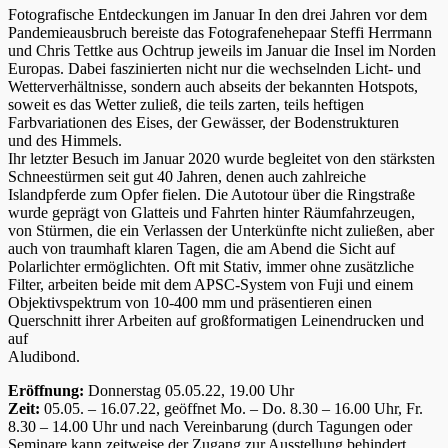
Fotografische Entdeckungen im Januar In den drei Jahren vor dem
Pandemieausbruch bereiste das Fotografenehepaar Steffi Herrmann
und Chris Tettke aus Ochtrup jeweils im Januar die Insel im Norden
Europas. Dabei faszinierten nicht nur die wechselnden Licht- und
Wetterverhältnisse, sondern auch abseits der bekannten Hotspots,
soweit es das Wetter zuließ, die teils zarten, teils heftigen
Farbvariationen des Eises, der Gewässer, der Bodenstrukturen
und des Himmels.
Ihr letzter Besuch im Januar 2020 wurde begleitet von den stärksten
Schneestürmen seit gut 40 Jahren, denen auch zahlreiche
Islandpferde zum Opfer fielen. Die Autotour über die Ringstraße
wurde geprägt von Glatteis und Fahrten hinter Räumfahrzeugen,
von Stürmen, die ein Verlassen der Unterkünfte nicht zuließen, aber
auch von traumhaft klaren Tagen, die am Abend die Sicht auf
Polarlichter ermöglichten. Oft mit Stativ, immer ohne zusätzliche
Filter, arbeiten beide mit dem APSC-System von Fuji und einem
Objektivspektrum von 10-400 mm und präsentieren einen
Querschnitt ihrer Arbeiten auf großformatigen Leinendrucken und
auf
Aludibond.
Eröffnung:
Donnerstag 05.05.22, 19.00 Uhr
Zeit:
05.05. – 16.07.22, geöffnet Mo. – Do. 8.30 – 16.00 Uhr, Fr.
8.30 – 14.00 Uhr und nach Vereinbarung (durch Tagungen oder
Seminare kann zeitweise der Zugang zur Ausstellung behindert