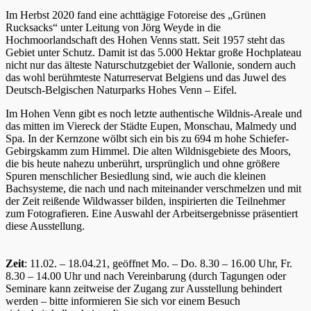
Im Herbst 2020 fand eine achttägige Fotoreise des „Grünen
Rucksacks“ unter Leitung von Jörg Weyde in die
Hochmoorlandschaft des Hohen Venns statt. Seit 1957 steht das
Gebiet unter Schutz. Damit ist das 5.000 Hektar große Hochplateau
nicht nur das älteste Naturschutzgebiet der Wallonie, sondern auch
das wohl berühmteste Naturreservat Belgiens und das Juwel des
Deutsch-Belgischen Naturparks Hohes Venn – Eifel.
Im Hohen Venn gibt es noch letzte authentische Wildnis-Areale und
das mitten im Viereck der Städte Eupen, Monschau, Malmedy und
Spa. In der Kernzone wölbt sich ein bis zu 694 m hohe Schiefer-
Gebirgskamm zum Himmel. Die alten Wildnisgebiete des Moors,
die bis heute nahezu unberührt, ursprünglich und ohne größere
Spuren menschlicher Besiedlung sind, wie auch die kleinen
Bachsysteme, die nach und nach miteinander verschmelzen und mit
der Zeit reißende Wildwasser bilden, inspirierten die Teilnehmer
zum Fotografieren. Eine Auswahl der Arbeitsergebnisse präsentiert
diese Ausstellung.
Zeit
: 11.02. – 18.04.21, geöffnet Mo. – Do. 8.30 – 16.00 Uhr, Fr.
8.30 – 14.00 Uhr und nach Vereinbarung (durch Tagungen oder
Seminare kann zeitweise der Zugang zur Ausstellung behindert
werden – bitte informieren Sie sich vor einem Besuch