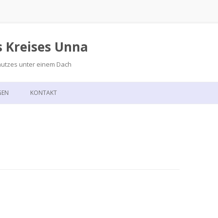
s Kreises Unna
hutzes unter einem Dach
Zum
Inhalt
GEN
KONTAKT
springen
GSKALENDER
ANFAHRT
T