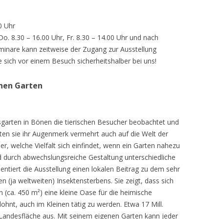
0 Uhr
 Do. 8.30 – 16.00 Uhr, Fr. 8.30 – 14.00 Uhr und nach
inare kann zeitweise der Zugang zur Ausstellung
e sich vor einem Besuch sicherheitshalber bei uns!
chen Garten
sgarten in Bönen die tierischen Besucher beobachtet und
teten sie ihr Augenmerk vermehrt auch auf die Welt der
r, welche Vielfalt sich einfindet, wenn ein Garten nahezu
d durch abwechslungsreiche Gestaltung unterschiedliche
ntiert die Ausstellung einen lokalen Beitrag zu dem sehr
 (ja weltweiten) Insektensterbens. Sie zeigt, dass sich
n (ca. 450 m²) eine kleine Oase für die heimische
lohnt, auch im Kleinen tätig zu werden. Etwa 17 Mill.
andesfläche aus. Mit seinem eigenen Garten kann jeder