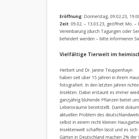
Eröffnung
: Donnerstag, 09.02.23, 19.0
Zeit
: 09.02. – 13.03.23, geöffnet Mo. –
Vereinbarung (durch Tagungen oder Sem
behindert werden – bitte informieren Si
Vielfältige Tierwelt im heimis
Herbert und Dr. Janine Teuppenhayn
haben seit über 15 Jahren in ihrem Hau
fotografiert. In den letzten Jahren rich
Insekten. Dabei erstaunt es immer wiede
ganzjährig blühende Pflanzen bietet un
Lebensräume bereitstellt. Damit dokume
aktuellen Problem des deutschlandweiten
selbst in einem recht kleinen Hausgarte
Insektenwelt schaffen lässt und es sich 
Gärten in Deutschland machen 2% der L