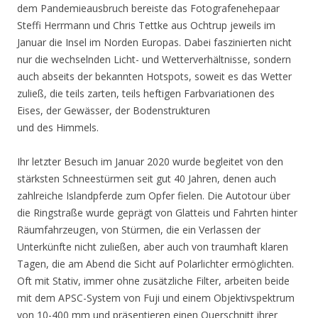
dem Pandemieausbruch bereiste das Fotografenehepaar
Steffi Herrmann und Chris Tettke aus Ochtrup jeweils im
Januar die Insel im Norden Europas. Dabei faszinierten nicht
nur die wechselnden Licht- und Wetterverhältnisse, sondern
auch abseits der bekannten Hotspots, soweit es das Wetter
zuließ, die teils zarten, teils heftigen Farbvariationen des
Eises, der Gewässer, der Bodenstrukturen
und des Himmels.
Ihr letzter Besuch im Januar 2020 wurde begleitet von den
stärksten Schneestürmen seit gut 40 Jahren, denen auch
zahlreiche Islandpferde zum Opfer fielen. Die Autotour über
die Ringstraße wurde geprägt von Glatteis und Fahrten hinter
Räumfahrzeugen, von Stürmen, die ein Verlassen der
Unterkünfte nicht zuließen, aber auch von traumhaft klaren
Tagen, die am Abend die Sicht auf Polarlichter ermöglichten.
Oft mit Stativ, immer ohne zusätzliche Filter, arbeiten beide
mit dem APSC-System von Fuji und einem Objektivspektrum
von 10-400 mm und präsentieren einen Querschnitt ihrer