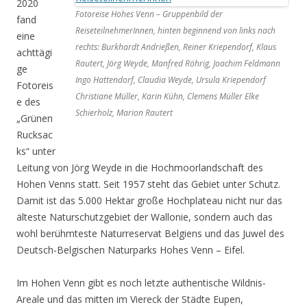
2020
Fotoreise Hohes Venn – Gruppenbild der
fand
ReiseteilnehmerInnen, hinten beginnend von links nach
eine
rechts: Burkhardt Andrießen, Reiner Kriependorf, Klaus
achttägi
Rautert, Jörg Weyde, Manfred Röhrig, Joachim Feldmann
ge
Ingo Hattendorf, Claudia Weyde, Ursula Kriependorf
Fotoreis
Christiane Müller, Karin Kühn, Clemens Müller Elke
e des
Schierholz, Marion Rautert
„Grünen
Rucksac
ks“ unter
Leitung von Jörg Weyde in die Hochmoorlandschaft des
Hohen Venns statt. Seit 1957 steht das Gebiet unter Schutz.
Damit ist das 5.000 Hektar große Hochplateau nicht nur das
älteste Naturschutzgebiet der Wallonie, sondern auch das
wohl berühmteste Naturreservat Belgiens und das Juwel des
Deutsch-Belgischen Naturparks Hohes Venn – Eifel.
Im Hohen Venn gibt es noch letzte authentische Wildnis-
Areale und das mitten im Viereck der Städte Eupen,