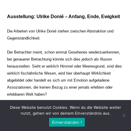
Ausstellung: Ulrike Donié – Anfang, Ende, Ewigkeit
Die Arbeiten von Ulrike Donié stehen zwischen Abstraktion und
Gegenständlichkeit.
Der Betrachter meint, schon einmal Gesehenes wiederzuerkennen,
bei genauerer Betrachtung könnte sich dies jedoch als Illusion
herausstellen: Sieht er wirklich Himmel oder Meeresgrund, sind dies
wirklich fischähnliche Wesen, wird hier überhaupt Wirklichkeit
abgebildet oder handelt es sich um mit Emotion aufgeladene
Assoziationen, die keinen Bezug zu einer jemals erlebten oder
erlebbaren Welt haben?
Diese Website benutzt Cookies. Wenn du die Website weiter
Verharren und Dynamik stehen sich dabei gegenüber. Zeit steht still
nutzt, gehen wir von deinem Einverständnis aus.
oder verrinnt im Nu. Es soll dabei eine Spannung, auch farblich, bis
Einverstanden !
zur Schmerzgrenze erzeugt werden. Die Arbeiten stellen ambivalente
Situationen dar. Kaum kann der Betrachter entscheiden, ob er hier