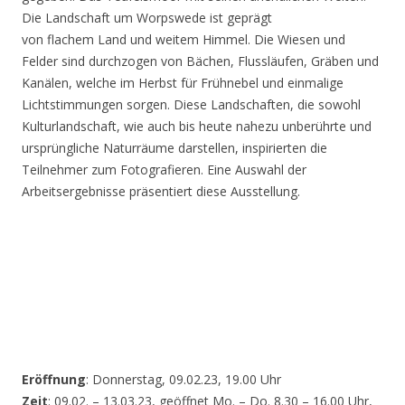
Die Landschaft um Worpswede ist geprägt
von flachem Land und weitem Himmel. Die Wiesen und
Felder sind durchzogen von Bächen, Flussläufen, Gräben und
Kanälen, welche im Herbst für Frühnebel und einmalige
Lichtstimmungen sorgen. Diese Landschaften, die sowohl
Kulturlandschaft, wie auch bis heute nahezu unberührte und
ursprüngliche Naturräume darstellen, inspirierten die
Teilnehmer zum Fotografieren. Eine Auswahl der
Arbeitsergebnisse präsentiert diese Ausstellung.
Eröffnung
: Donnerstag, 09.02.23, 19.00 Uhr
Zeit
: 09.02. – 13.03.23, geöffnet Mo. – Do. 8.30 – 16.00 Uhr,