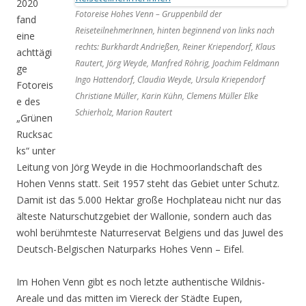
2020
Fotoreise Hohes Venn – Gruppenbild der
fand
ReiseteilnehmerInnen, hinten beginnend von links nach
eine
rechts: Burkhardt Andrießen, Reiner Kriependorf, Klaus
achttägi
Rautert, Jörg Weyde, Manfred Röhrig, Joachim Feldmann
ge
Ingo Hattendorf, Claudia Weyde, Ursula Kriependorf
Fotoreis
Christiane Müller, Karin Kühn, Clemens Müller Elke
e des
Schierholz, Marion Rautert
„Grünen
Rucksac
ks“ unter
Leitung von Jörg Weyde in die Hochmoorlandschaft des
Hohen Venns statt. Seit 1957 steht das Gebiet unter Schutz.
Damit ist das 5.000 Hektar große Hochplateau nicht nur das
älteste Naturschutzgebiet der Wallonie, sondern auch das
wohl berühmteste Naturreservat Belgiens und das Juwel des
Deutsch-Belgischen Naturparks Hohes Venn – Eifel.
Im Hohen Venn gibt es noch letzte authentische Wildnis-
Areale und das mitten im Viereck der Städte Eupen,