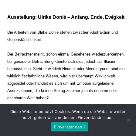
Ausstellung: Ulrike Donié – Anfang, Ende, Ewigkeit
Die Arbeiten von Ulrike Donié stehen zwischen Abstraktion und
Gegenständlichkeit.
Der Betrachter meint, schon einmal Gesehenes wiederzuerkennen,
bei genauerer Betrachtung könnte sich dies jedoch als Illusion
herausstellen: Sieht er wirklich Himmel oder Meeresgrund, sind dies
wirklich fischähnliche Wesen, wird hier überhaupt Wirklichkeit
abgebildet oder handelt es sich um mit Emotion aufgeladene
Assoziationen, die keinen Bezug zu einer jemals erlebten oder
erlebbaren Welt haben?
Diese Website benutzt Cookies. Wenn du die Website weiter
Verharren und Dynamik stehen sich dabei gegenüber. Zeit steht still
nutzt, gehen wir von deinem Einverständnis aus.
oder verrinnt im Nu. Es soll dabei eine Spannung, auch farblich, bis
Einverstanden !
zur Schmerzgrenze erzeugt werden. Die Arbeiten stellen ambivalente
Situationen dar. Kaum kann der Betrachter entscheiden, ob er hier