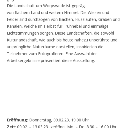
Die Landschaft um Worpswede ist geprägt
von flachem Land und weitem Himmel. Die Wiesen und
Felder sind durchzogen von Bächen, Flussläufen, Gräben und
Kanälen, welche im Herbst für Frühnebel und einmalige
Lichtstimmungen sorgen. Diese Landschaften, die sowohl
Kulturlandschaft, wie auch bis heute nahezu unberührte und
ursprüngliche Naturräume darstellen, inspirierten die
Teilnehmer zum Fotografieren. Eine Auswahl der
Arbeitsergebnisse präsentiert diese Ausstellung.
Eröffnung
: Donnerstag, 09.02.23, 19.00 Uhr
Zeit
: 09.02. – 13.03.23, geöffnet Mo. – Do. 8.30 – 16.00 Uhr,