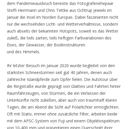
dem Pandemieausbruch bereiste das Fotografenehepaar
Steffi Herrmann und Chris Tettke aus Ochtrup jeweils im
Januar die Insel im Norden Europas. Dabei faszinierten nicht
nur die wechselnden Licht- und Wetterverhältnisse, sondern
auch abseits der bekannten Hotspots, soweit es das Wetter
zuließ, die teils zarten, teils heftigen Farbvariationen des
Eises, der Gewässer, der Bodenstrukturen
und des Himmels.
Ihr letzter Besuch im Januar 2020 wurde begleitet von den
stärksten Schneestürmen seit gut 40 Jahren, denen auch
zahlreiche Islandpferde zum Opfer fielen. Die Autotour über
die Ringstraße wurde geprägt von Glatteis und Fahrten hinter
Räumfahrzeugen, von Stürmen, die ein Verlassen der
Unterkünfte nicht zuließen, aber auch von traumhaft klaren
Tagen, die am Abend die Sicht auf Polarlichter ermöglichten.
Oft mit Stativ, immer ohne zusätzliche Filter, arbeiten beide
mit dem APSC-System von Fuji und einem Objektivspektrum
von 10-400 mm und präsentieren einen Querschnitt ihrer