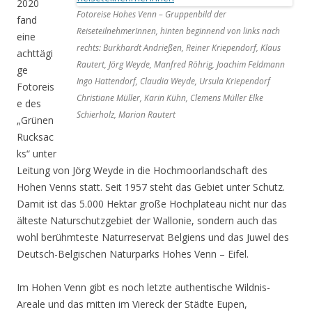
2020
Fotoreise Hohes Venn – Gruppenbild der
fand
ReiseteilnehmerInnen, hinten beginnend von links nach
eine
rechts: Burkhardt Andrießen, Reiner Kriependorf, Klaus
achttägi
Rautert, Jörg Weyde, Manfred Röhrig, Joachim Feldmann
ge
Ingo Hattendorf, Claudia Weyde, Ursula Kriependorf
Fotoreis
Christiane Müller, Karin Kühn, Clemens Müller Elke
e des
Schierholz, Marion Rautert
„Grünen
Rucksac
ks“ unter
Leitung von Jörg Weyde in die Hochmoorlandschaft des
Hohen Venns statt. Seit 1957 steht das Gebiet unter Schutz.
Damit ist das 5.000 Hektar große Hochplateau nicht nur das
älteste Naturschutzgebiet der Wallonie, sondern auch das
wohl berühmteste Naturreservat Belgiens und das Juwel des
Deutsch-Belgischen Naturparks Hohes Venn – Eifel.
Im Hohen Venn gibt es noch letzte authentische Wildnis-
Areale und das mitten im Viereck der Städte Eupen,