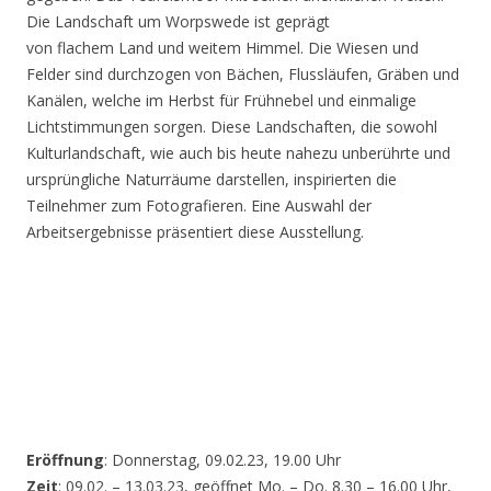
Die Landschaft um Worpswede ist geprägt
von flachem Land und weitem Himmel. Die Wiesen und
Felder sind durchzogen von Bächen, Flussläufen, Gräben und
Kanälen, welche im Herbst für Frühnebel und einmalige
Lichtstimmungen sorgen. Diese Landschaften, die sowohl
Kulturlandschaft, wie auch bis heute nahezu unberührte und
ursprüngliche Naturräume darstellen, inspirierten die
Teilnehmer zum Fotografieren. Eine Auswahl der
Arbeitsergebnisse präsentiert diese Ausstellung.
Eröffnung
: Donnerstag, 09.02.23, 19.00 Uhr
Zeit
: 09.02. – 13.03.23, geöffnet Mo. – Do. 8.30 – 16.00 Uhr,