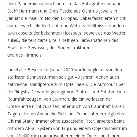
dem Pandemieausbruch bereiste das Fotografenehepaar
Steffi Herrmann und Chris Tettke aus Ochtrup jeweils im
Januar die Insel im Norden Europas. Dabei faszinierten nicht
nur die wechselnden Licht- und Wetterverhältnisse, sondern
auch abseits der bekannten Hotspots, soweit es das Wetter
zuließ, die teils zarten, teils heftigen Farbvariationen des
Eises, der Gewässer, der Bodenstrukturen
und des Himmels.
Ihr letzter Besuch im Januar 2020 wurde begleitet von den
stärksten Schneestürmen seit gut 40 Jahren, denen auch
zahlreiche Islandpferde zum Opfer fielen. Die Autotour über
die Ringstraße wurde geprägt von Glatteis und Fahrten hinter
Räumfahrzeugen, von Stürmen, die ein Verlassen der
Unterkünfte nicht zuließen, aber auch von traumhaft klaren
Tagen, die am Abend die Sicht auf Polarlichter ermöglichten.
Oft mit Stativ, immer ohne zusätzliche Filter, arbeiten beide
mit dem APSC-System von Fuji und einem Objektivspektrum
von 10-400 mm und präsentieren einen Querschnitt ihrer