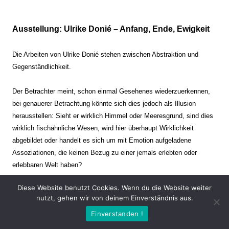
Ausstellung: Ulrike Donié – Anfang, Ende, Ewigkeit
Die Arbeiten von Ulrike Donié stehen zwischen Abstraktion und
Gegenständlichkeit.
Der Betrachter meint, schon einmal Gesehenes wiederzuerkennen,
bei genauerer Betrachtung könnte sich dies jedoch als Illusion
herausstellen: Sieht er wirklich Himmel oder Meeresgrund, sind dies
wirklich fischähnliche Wesen, wird hier überhaupt Wirklichkeit
abgebildet oder handelt es sich um mit Emotion aufgeladene
Assoziationen, die keinen Bezug zu einer jemals erlebten oder
erlebbaren Welt haben?
Diese Website benutzt Cookies. Wenn du die Website weiter
Verharren und Dynamik stehen sich dabei gegenüber. Zeit steht still
nutzt, gehen wir von deinem Einverständnis aus.
oder verrinnt im Nu. Es soll dabei eine Spannung, auch farblich, bis
Einverstanden !
zur Schmerzgrenze erzeugt werden. Die Arbeiten stellen ambivalente
Situationen dar. Kaum kann der Betrachter entscheiden, ob er hier