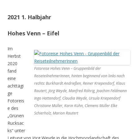
2021 1. Halbjahr
Hohes Venn – Eifel
Im
Herbst
2020
Fotoreise Hohes Venn – Gruppenbild der
fand
ReiseteilnehmerInnen, hinten beginnend von links nach
eine
rechts: Burkhardt Andrießen, Reiner Kriependorf, Klaus
achttägi
Rautert, Jörg Weyde, Manfred Röhrig, Joachim Feldmann
ge
Ingo Hattendorf, Claudia Weyde, Ursula Kriependorf
Fotoreis
Christiane Müller, Karin Kühn, Clemens Müller Elke
e des
Schierholz, Marion Rautert
„Grünen
Rucksac
ks“ unter
Leitung von Jörg Weyde in die Hochmoorlandschaft des