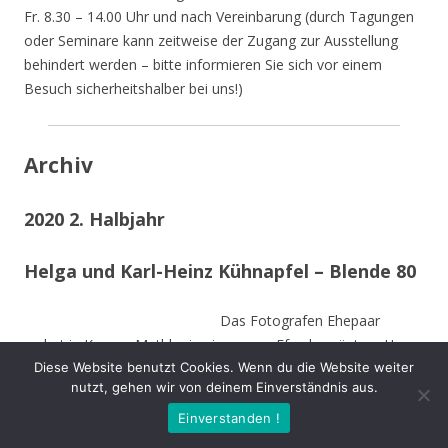
Fr. 8.30 – 14.00 Uhr und nach Vereinbarung (durch Tagungen
oder Seminare kann zeitweise der Zugang zur Ausstellung
behindert werden – bitte informieren Sie sich vor einem
Besuch sicherheitshalber bei uns!)
Archiv
2020 2. Halbjahr
Helga und Karl-Heinz Kühnapfel – Blende 80
Das Fotografen Ehepaar
wohnt in Kamen-Methler in einem von Efeu begrüntem Haus
Diese Website benutzt Cookies. Wenn du die Website weiter
umgeben von einem naturnahen Garten mit Teich, kleinen
nutzt, gehen wir von deinem Einverständnis aus.
naturnahen Wiesen, Obstbäumen und weiteren hohen
Bäumen. Die Stämme der von Stürmen gefällten Bäume sind
Einverstanden !
zu Teilen im Garten integriert und dienen vielen Insekten und