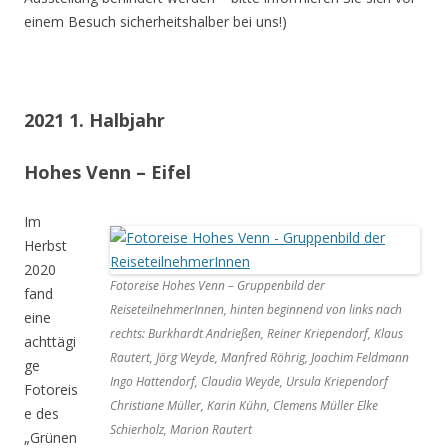
einem Besuch sicherheitshalber bei uns!)
2021 1. Halbjahr
Hohes Venn – Eifel
Im
Herbst
2020
Fotoreise Hohes Venn – Gruppenbild der
fand
ReiseteilnehmerInnen, hinten beginnend von links nach
eine
rechts: Burkhardt Andrießen, Reiner Kriependorf, Klaus
achttägi
Rautert, Jörg Weyde, Manfred Röhrig, Joachim Feldmann
ge
Ingo Hattendorf, Claudia Weyde, Ursula Kriependorf
Fotoreis
Christiane Müller, Karin Kühn, Clemens Müller Elke
e des
Schierholz, Marion Rautert
„Grünen