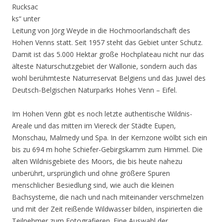
Rucksac
ks“ unter
Leitung von Jörg Weyde in die Hochmoorlandschaft des
Hohen Venns statt. Seit 1957 steht das Gebiet unter Schutz.
Damit ist das 5.000 Hektar große Hochplateau nicht nur das
älteste Naturschutzgebiet der Wallonie, sondern auch das
wohl berühmteste Naturreservat Belgiens und das Juwel des
Deutsch-Belgischen Naturparks Hohes Venn – Eifel.
Im Hohen Venn gibt es noch letzte authentische Wildnis-
Areale und das mitten im Viereck der Städte Eupen,
Monschau, Malmedy und Spa. In der Kernzone wölbt sich ein
bis zu 694 m hohe Schiefer-Gebirgskamm zum Himmel. Die
alten Wildnisgebiete des Moors, die bis heute nahezu
unberührt, ursprünglich und ohne größere Spuren
menschlicher Besiedlung sind, wie auch die kleinen
Bachsysteme, die nach und nach miteinander verschmelzen
und mit der Zeit reißende Wildwasser bilden, inspirierten die
Teilnehmer zum Fotografieren. Eine Auswahl der