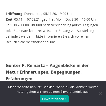
Eröffnung
: Donnerstag 05.11.20, 19.00 Uhr
Zeit
: 05.11. – 07.02.21, geöffnet Mo. – Do. 8.30 – 16.00 Uhr,
Fr. 8.30 – 14.00 Uhr und nach Vereinbarung (durch Tagungen
oder Seminare kann zeitweise der Zugang zur Ausstellung
behindert werden – bitte informieren Sie sich vor einem
Besuch sicherheitshalber bei uns!)
Günter P. Reinartz – Augenblicke in der
Natur Erinnerungen, Begegnungen,
Erfahrungen
Diese Website benutzt Cookies. Wenn du die Website weiter
Im 15. Lebensjahr erwarb ich meine erste Spiegelreflex-
nutzt, gehen wir von deinem Einverständnis aus.
Kamera. Auch während des Studiums und im späteren
Einverstanden !
Berufsleben begleitete mich meist eine Kamera.