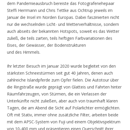
dem Pandemieausbruch bereiste das Fotografenehepaar
Steffi Herrmann und Chris Tettke aus Ochtrup jeweils im
Januar die Insel im Norden Europas. Dabei faszinierten nicht
nur die wechselnden Licht- und Wetterverhältnisse, sondern
auch abseits der bekannten Hotspots, soweit es das Wetter
zuließ, die teils zarten, teils heftigen Farbvariationen des
Eises, der Gewässer, der Bodenstrukturen
und des Himmels.
Ihr letzter Besuch im Januar 2020 wurde begleitet von den
stärksten Schneestürmen seit gut 40 Jahren, denen auch
zahlreiche Islandpferde zum Opfer fielen. Die Autotour über
die Ringstraße wurde geprägt von Glatteis und Fahrten hinter
Räumfahrzeugen, von Stürmen, die ein Verlassen der
Unterkünfte nicht zuließen, aber auch von traumhaft klaren
Tagen, die am Abend die Sicht auf Polarlichter ermöglichten.
Oft mit Stativ, immer ohne zusätzliche Filter, arbeiten beide
mit dem APSC-System von Fuji und einem Objektivspektrum
von 10-400 mm und präsentieren einen Querschnitt ihrer