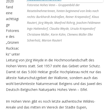
2020
Fotoreise Hohes Venn – Gruppenbild der
fand
ReiseteilnehmerInnen, hinten beginnend von links nach
eine
rechts: Burkhardt Andrießen, Reiner Kriependorf, Klaus
achttägi
Rautert, Jörg Weyde, Manfred Röhrig, Joachim Feldmann
ge
Ingo Hattendorf, Claudia Weyde, Ursula Kriependorf
Fotoreis
Christiane Müller, Karin Kühn, Clemens Müller Elke
e des
Schierholz, Marion Rautert
„Grünen
Rucksac
ks“ unter
Leitung von Jörg Weyde in die Hochmoorlandschaft des
Hohen Venns statt. Seit 1957 steht das Gebiet unter Schutz.
Damit ist das 5.000 Hektar große Hochplateau nicht nur das
älteste Naturschutzgebiet der Wallonie, sondern auch das
wohl berühmteste Naturreservat Belgiens und das Juwel des
Deutsch-Belgischen Naturparks Hohes Venn – Eifel.
Im Hohen Venn gibt es noch letzte authentische Wildnis-
Areale und das mitten im Viereck der Städte Eupen,