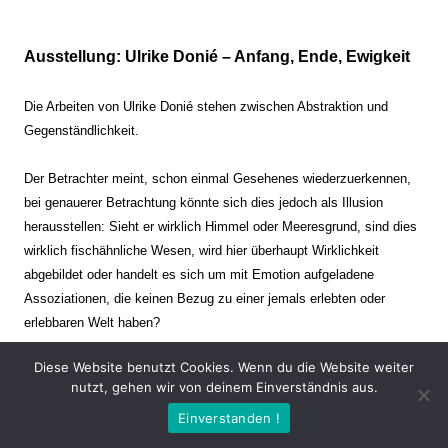
Ausstellung: Ulrike Donié – Anfang, Ende, Ewigkeit
Die Arbeiten von Ulrike Donié stehen zwischen Abstraktion und
Gegenständlichkeit.
Der Betrachter meint, schon einmal Gesehenes wiederzuerkennen,
bei genauerer Betrachtung könnte sich dies jedoch als Illusion
herausstellen: Sieht er wirklich Himmel oder Meeresgrund, sind dies
wirklich fischähnliche Wesen, wird hier überhaupt Wirklichkeit
abgebildet oder handelt es sich um mit Emotion aufgeladene
Assoziationen, die keinen Bezug zu einer jemals erlebten oder
erlebbaren Welt haben?
Diese Website benutzt Cookies. Wenn du die Website weiter
Verharren und Dynamik stehen sich dabei gegenüber. Zeit steht still
nutzt, gehen wir von deinem Einverständnis aus.
oder verrinnt im Nu. Es soll dabei eine Spannung, auch farblich, bis
Einverstanden !
zur Schmerzgrenze erzeugt werden. Die Arbeiten stellen ambivalente
Situationen dar. Kaum kann der Betrachter entscheiden, ob er hier