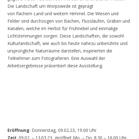
Die Landschaft um Worpswede ist geprägt
von flachem Land und weitem Himmel. Die Wiesen und
Felder sind durchzogen von Bächen, Flussläufen, Gräben und
Kanälen, welche im Herbst für Frühnebel und einmalige
Lichtstimmungen sorgen. Diese Landschaften, die sowohl
Kulturlandschaft, wie auch bis heute nahezu unberührte und
ursprüngliche Naturräume darstellen, inspirierten die
Teilnehmer zum Fotografieren. Eine Auswahl der
Arbeitsergebnisse präsentiert diese Ausstellung.
Eröffnung
: Donnerstag, 09.02.23, 19.00 Uhr
Zeit
: 09.02. – 13.03.23, geöffnet Mo. – Do. 8.30 – 16.00 Uhr,