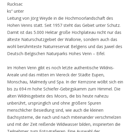
Rucksac
ks“ unter
Leitung von Jörg Weyde in die Hochmoorlandschaft des
Hohen Venns statt. Seit 1957 steht das Gebiet unter Schutz.
Damit ist das 5.000 Hektar große Hochplateau nicht nur das
älteste Naturschutzgebiet der Wallonie, sondern auch das
wohl berühmteste Naturreservat Belgiens und das Juwel des
Deutsch-Belgischen Naturparks Hohes Venn – Eifel.
Im Hohen Venn gibt es noch letzte authentische Wildnis-
Areale und das mitten im Viereck der Städte Eupen,
Monschau, Malmedy und Spa. In der Kernzone wölbt sich ein
bis zu 694 m hohe Schiefer-Gebirgskamm zum Himmel. Die
alten Wildnisgebiete des Moors, die bis heute nahezu
unberührt, ursprünglich und ohne größere Spuren
menschlicher Besiedlung sind, wie auch die kleinen
Bachsysteme, die nach und nach miteinander verschmelzen
und mit der Zeit reißende Wildwasser bilden, inspirierten die
Teilnehmer zum Fotografieren. Eine Auswahl der