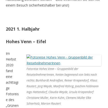
einem Besuch sicherheitshalber bei uns!)
2021 1. Halbjahr
Hohes Venn – Eifel
Im
Herbst
2020
Fotoreise Hohes Venn – Gruppenbild der
fand
ReiseteilnehmerInnen, hinten beginnend von links nach
eine
rechts: Burkhardt Andrießen, Reiner Kriependorf, Klaus
achttägi
Rautert, Jörg Weyde, Manfred Röhrig, Joachim Feldmann
ge
Ingo Hattendorf, Claudia Weyde, Ursula Kriependorf
Fotoreis
Christiane Müller, Karin Kühn, Clemens Müller Elke
e des
Schierholz, Marion Rautert
„Grünen