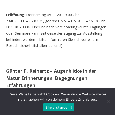
Eröffnung
: Donnerstag 05.11.20, 19.00 Uhr
Zeit
: 05.11. – 07.02.21, geöffnet Mo. – Do. 8.30 – 16.00 Uhr,
Fr. 8.30 – 14.00 Uhr und nach Vereinbarung (durch Tagungen
oder Seminare kann zeitweise der Zugang zur Ausstellung
behindert werden – bitte informieren Sie sich vor einem
Besuch sicherheitshalber bei uns!)
Günter P. Reinartz – Augenblicke in der
Natur Erinnerungen, Begegnungen,
Erfahrungen
Diese Website benutzt Cookies. Wenn du die Website weiter
Im 15. Lebensjahr erwarb ich meine erste Spiegelreflex-
nutzt, gehen wir von deinem Einverständnis aus.
Kamera. Auch während des Studiums und im späteren
Einverstanden !
Berufsleben begleitete mich meist eine Kamera.