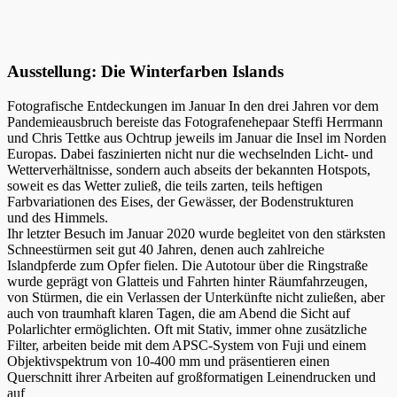
Ausstellung: Die Winterfarben Islands
Fotografische Entdeckungen im Januar In den drei Jahren vor dem
Pandemieausbruch bereiste das Fotografenehepaar Steffi Herrmann
und Chris Tettke aus Ochtrup jeweils im Januar die Insel im Norden
Europas. Dabei faszinierten nicht nur die wechselnden Licht- und
Wetterverhältnisse, sondern auch abseits der bekannten Hotspots,
soweit es das Wetter zuließ, die teils zarten, teils heftigen
Farbvariationen des Eises, der Gewässer, der Bodenstrukturen
und des Himmels.
Ihr letzter Besuch im Januar 2020 wurde begleitet von den stärksten
Schneestürmen seit gut 40 Jahren, denen auch zahlreiche
Islandpferde zum Opfer fielen. Die Autotour über die Ringstraße
wurde geprägt von Glatteis und Fahrten hinter Räumfahrzeugen,
von Stürmen, die ein Verlassen der Unterkünfte nicht zuließen, aber
auch von traumhaft klaren Tagen, die am Abend die Sicht auf
Polarlichter ermöglichten. Oft mit Stativ, immer ohne zusätzliche
Filter, arbeiten beide mit dem APSC-System von Fuji und einem
Objektivspektrum von 10-400 mm und präsentieren einen
Querschnitt ihrer Arbeiten auf großformatigen Leinendrucken und
auf