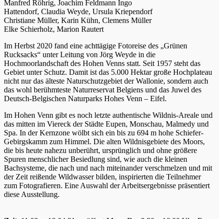
Manfred Röhrig, Joachim Feldmann Ingo
Hattendorf, Claudia Weyde, Ursula Kriependorf
Christiane Müller, Karin Kühn, Clemens Müller
Elke Schierholz, Marion Rautert
Im Herbst 2020 fand eine achttägige Fotoreise des „Grünen
Rucksacks“ unter Leitung von Jörg Weyde in die
Hochmoorlandschaft des Hohen Venns statt. Seit 1957 steht das
Gebiet unter Schutz. Damit ist das 5.000 Hektar große Hochplateau
nicht nur das älteste Naturschutzgebiet der Wallonie, sondern auch
das wohl berühmteste Naturreservat Belgiens und das Juwel des
Deutsch-Belgischen Naturparks Hohes Venn – Eifel.
Im Hohen Venn gibt es noch letzte authentische Wildnis-Areale und
das mitten im Viereck der Städte Eupen, Monschau, Malmedy und
Spa. In der Kernzone wölbt sich ein bis zu 694 m hohe Schiefer-
Gebirgskamm zum Himmel. Die alten Wildnisgebiete des Moors,
die bis heute nahezu unberührt, ursprünglich und ohne größere
Spuren menschlicher Besiedlung sind, wie auch die kleinen
Bachsysteme, die nach und nach miteinander verschmelzen und mit
der Zeit reißende Wildwasser bilden, inspirierten die Teilnehmer
zum Fotografieren. Eine Auswahl der Arbeitsergebnisse präsentiert
diese Ausstellung.