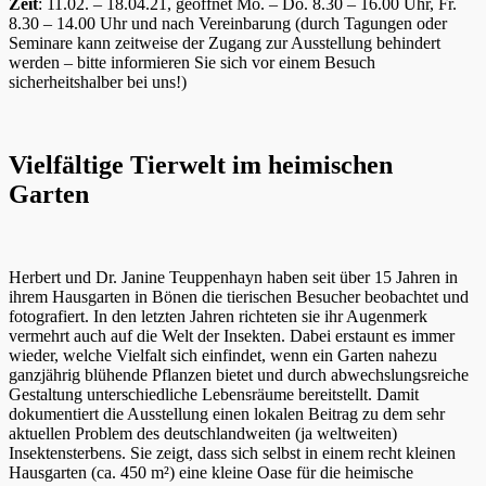
Zeit
: 11.02. – 18.04.21, geöffnet Mo. – Do. 8.30 – 16.00 Uhr, Fr.
8.30 – 14.00 Uhr und nach Vereinbarung (durch Tagungen oder
Seminare kann zeitweise der Zugang zur Ausstellung behindert
werden – bitte informieren Sie sich vor einem Besuch
sicherheitshalber bei uns!)
Vielfältige Tierwelt im heimischen
Garten
Herbert und Dr. Janine Teuppenhayn haben seit über 15 Jahren in
ihrem Hausgarten in Bönen die tierischen Besucher beobachtet und
fotografiert. In den letzten Jahren richteten sie ihr Augenmerk
vermehrt auch auf die Welt der Insekten. Dabei erstaunt es immer
wieder, welche Vielfalt sich einfindet, wenn ein Garten nahezu
ganzjährig blühende Pflanzen bietet und durch abwechslungsreiche
Gestaltung unterschiedliche Lebensräume bereitstellt. Damit
dokumentiert die Ausstellung einen lokalen Beitrag zu dem sehr
aktuellen Problem des deutschlandweiten (ja weltweiten)
Insektensterbens. Sie zeigt, dass sich selbst in einem recht kleinen
Hausgarten (ca. 450 m²) eine kleine Oase für die heimische