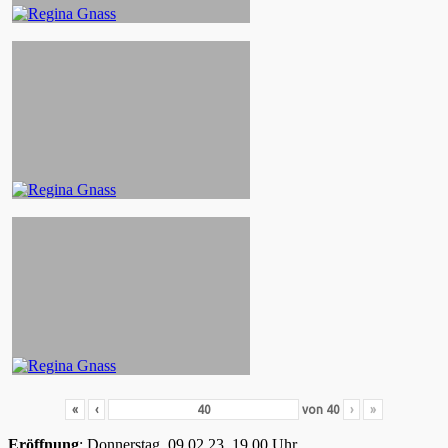
«
‹
von
40
›
»
Eröffnung
: Donnerstag, 09.02.23, 19.00 Uhr