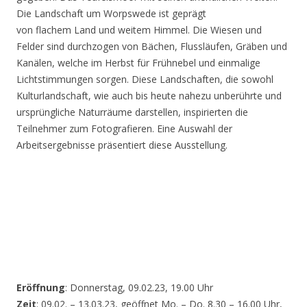
Die Landschaft um Worpswede ist geprägt
von flachem Land und weitem Himmel. Die Wiesen und
Felder sind durchzogen von Bächen, Flussläufen, Gräben und
Kanälen, welche im Herbst für Frühnebel und einmalige
Lichtstimmungen sorgen. Diese Landschaften, die sowohl
Kulturlandschaft, wie auch bis heute nahezu unberührte und
ursprüngliche Naturräume darstellen, inspirierten die
Teilnehmer zum Fotografieren. Eine Auswahl der
Arbeitsergebnisse präsentiert diese Ausstellung.
Eröffnung
: Donnerstag, 09.02.23, 19.00 Uhr
Zeit
: 09.02. – 13.03.23, geöffnet Mo. – Do. 8.30 – 16.00 Uhr,