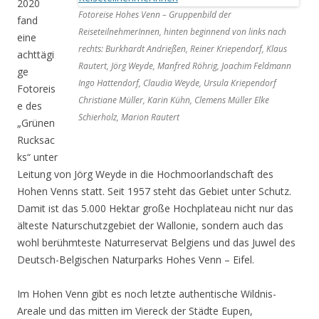
2020
Fotoreise Hohes Venn – Gruppenbild der
fand
ReiseteilnehmerInnen, hinten beginnend von links nach
eine
rechts: Burkhardt Andrießen, Reiner Kriependorf, Klaus
achttägi
Rautert, Jörg Weyde, Manfred Röhrig, Joachim Feldmann
ge
Ingo Hattendorf, Claudia Weyde, Ursula Kriependorf
Fotoreis
Christiane Müller, Karin Kühn, Clemens Müller Elke
e des
Schierholz, Marion Rautert
„Grünen
Rucksac
ks“ unter
Leitung von Jörg Weyde in die Hochmoorlandschaft des
Hohen Venns statt. Seit 1957 steht das Gebiet unter Schutz.
Damit ist das 5.000 Hektar große Hochplateau nicht nur das
älteste Naturschutzgebiet der Wallonie, sondern auch das
wohl berühmteste Naturreservat Belgiens und das Juwel des
Deutsch-Belgischen Naturparks Hohes Venn – Eifel.
Im Hohen Venn gibt es noch letzte authentische Wildnis-
Areale und das mitten im Viereck der Städte Eupen,