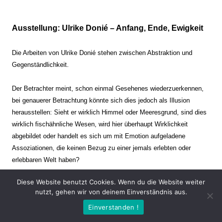
Ausstellung: Ulrike Donié – Anfang, Ende, Ewigkeit
Die Arbeiten von Ulrike Donié stehen zwischen Abstraktion und
Gegenständlichkeit.
Der Betrachter meint, schon einmal Gesehenes wiederzuerkennen,
bei genauerer Betrachtung könnte sich dies jedoch als Illusion
herausstellen: Sieht er wirklich Himmel oder Meeresgrund, sind dies
wirklich fischähnliche Wesen, wird hier überhaupt Wirklichkeit
abgebildet oder handelt es sich um mit Emotion aufgeladene
Assoziationen, die keinen Bezug zu einer jemals erlebten oder
erlebbaren Welt haben?
Diese Website benutzt Cookies. Wenn du die Website weiter
Verharren und Dynamik stehen sich dabei gegenüber. Zeit steht still
nutzt, gehen wir von deinem Einverständnis aus.
oder verrinnt im Nu. Es soll dabei eine Spannung, auch farblich, bis
Einverstanden !
zur Schmerzgrenze erzeugt werden. Die Arbeiten stellen ambivalente
Situationen dar. Kaum kann der Betrachter entscheiden, ob er hier