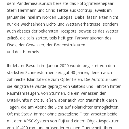
dem Pandemieausbruch bereiste das Fotografenehepaar
Steffi Herrmann und Chris Tettke aus Ochtrup jeweils im
Januar die Insel im Norden Europas. Dabei faszinierten nicht
nur die wechselnden Licht- und Wetterverhältnisse, sondern
auch abseits der bekannten Hotspots, soweit es das Wetter
zuließ, die teils zarten, teils heftigen Farbvariationen des
Eises, der Gewässer, der Bodenstrukturen
und des Himmels.
Ihr letzter Besuch im Januar 2020 wurde begleitet von den
stärksten Schneestürmen seit gut 40 Jahren, denen auch
zahlreiche Islandpferde zum Opfer fielen. Die Autotour über
die Ringstraße wurde geprägt von Glatteis und Fahrten hinter
Räumfahrzeugen, von Stürmen, die ein Verlassen der
Unterkünfte nicht zuließen, aber auch von traumhaft klaren
Tagen, die am Abend die Sicht auf Polarlichter ermöglichten.
Oft mit Stativ, immer ohne zusätzliche Filter, arbeiten beide
mit dem APSC-System von Fuji und einem Objektivspektrum
von 10-400 mm und präsentieren einen Querschnitt ihrer