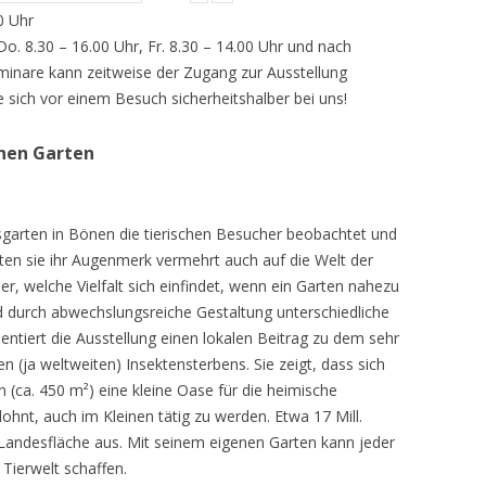
0 Uhr
 Do. 8.30 – 16.00 Uhr, Fr. 8.30 – 14.00 Uhr und nach
inare kann zeitweise der Zugang zur Ausstellung
e sich vor einem Besuch sicherheitshalber bei uns!
chen Garten
sgarten in Bönen die tierischen Besucher beobachtet und
teten sie ihr Augenmerk vermehrt auch auf die Welt der
r, welche Vielfalt sich einfindet, wenn ein Garten nahezu
d durch abwechslungsreiche Gestaltung unterschiedliche
ntiert die Ausstellung einen lokalen Beitrag zu dem sehr
 (ja weltweiten) Insektensterbens. Sie zeigt, dass sich
n (ca. 450 m²) eine kleine Oase für die heimische
lohnt, auch im Kleinen tätig zu werden. Etwa 17 Mill.
andesfläche aus. Mit seinem eigenen Garten kann jeder
 Tierwelt schaffen.