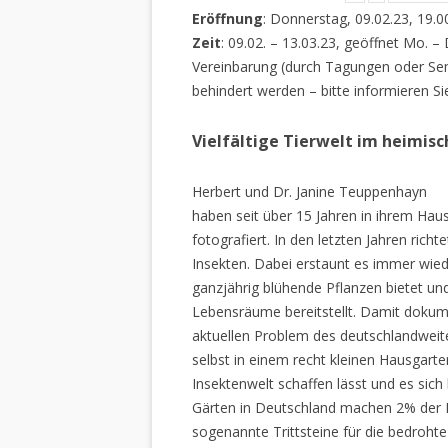
Eröffnung
: Donnerstag, 09.02.23, 19.0
Zeit
: 09.02. – 13.03.23, geöffnet Mo. –
Vereinbarung (durch Tagungen oder Sem
behindert werden – bitte informieren Si
Vielfältige Tierwelt im heimis
Herbert und Dr. Janine Teuppenhayn
haben seit über 15 Jahren in ihrem Hau
fotografiert. In den letzten Jahren rich
Insekten. Dabei erstaunt es immer wiede
ganzjährig blühende Pflanzen bietet un
Lebensräume bereitstellt. Damit dokume
aktuellen Problem des deutschlandweiten
selbst in einem recht kleinen Hausgarte
Insektenwelt schaffen lässt und es sich 
Gärten in Deutschland machen 2% der L
sogenannte Trittsteine für die bedrohte