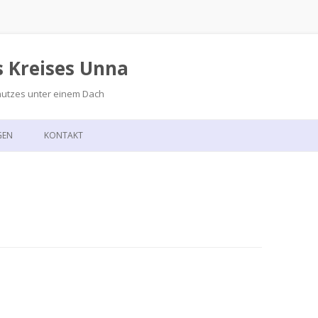
s Kreises Unna
hutzes unter einem Dach
Zum
Inhalt
GEN
KONTAKT
springen
GSKALENDER
ANFAHRT
T