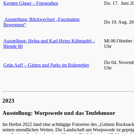
Kersten Glaser – Fotografien
Do. 17. Juni 2
Ausstellung: Blickwechsel „Faszination
Do 19. Aug. 20
Bewegung“
Ausstellung: Helga und Karl-Heinz Kühnapfel –
Mi 06.Oktober 
Blende 80
Uhr
Do 04. Novemb
Grün Auf! – Gärten und Parks im Ruhrgebiet
Uhr
2023
Ausstellung: Worpswede und das Teufelsmoor
Im Herbst 2022 fand eine achttägige Fotoreise des „Grünen Rucksac
seinen unendlichen Weiten. Die Landschaft um Worpswede ist gepräg