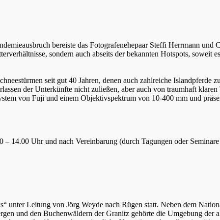
ndemieausbruch bereiste das Fotografenehepaar Steffi Herrmann und Ch
rverhältnisse, sondern auch abseits der bekannten Hotspots, soweit es da
Schneestürmen seit gut 40 Jahren, denen auch zahlreiche Islandpferde 
lassen der Unterkünfte nicht zuließen, aber auch von traumhaft klaren 
-System von Fuji und einem Objektivspektrum von 10-400 mm und präsent
.30 – 14.00 Uhr und nach Vereinbarung (durch Tagungen oder Seminare 
ks“ unter Leitung von Jörg Weyde nach Rügen statt. Neben dem Natio
ergen und den Buchenwäldern der Granitz gehörte die Umgebung der alt