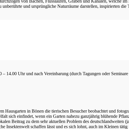
urchzogen von Bächen, Flussläufen, Gräben und Kanälen, welche im H
u unberührte und ursprüngliche Naturräume darstellen, inspirierten di
8.30 – 14.00 Uhr und nach Vereinbarung (durch Tagungen oder Seminare
m Hausgarten in Bönen die tierischen Besucher beobachtet und fotograf
elfalt sich einfindet, wenn ein Garten nahezu ganzjährig blühende Pfla
kalen Beitrag zu dem sehr aktuellen Problem des deutschlandweiten (ja w
sche Insektenwelt schaffen lässt und es sich lohnt, auch im Kleinen tä