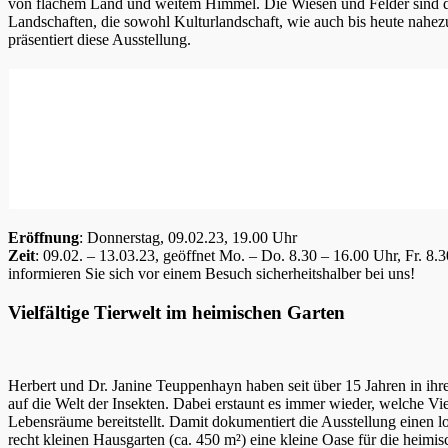
von flachem Land und weitem Himmel. Die Wiesen und Felder sind d
Landschaften, die sowohl Kulturlandschaft, wie auch bis heute nahez
präsentiert diese Ausstellung.
Eröffnung
: Donnerstag, 09.02.23, 19.00 Uhr
Zeit
: 09.02. – 13.03.23, geöffnet Mo. – Do. 8.30 – 16.00 Uhr, Fr. 
informieren Sie sich vor einem Besuch sicherheitshalber bei uns!
Vielfältige Tierwelt im heimischen Garten
Herbert und Dr. Janine Teuppenhayn haben seit über 15 Jahren in ihre
auf die Welt der Insekten. Dabei erstaunt es immer wieder, welche Vi
Lebensräume bereitstellt. Damit dokumentiert die Ausstellung einen lo
recht kleinen Hausgarten (ca. 450 m²) eine kleine Oase für die heimi