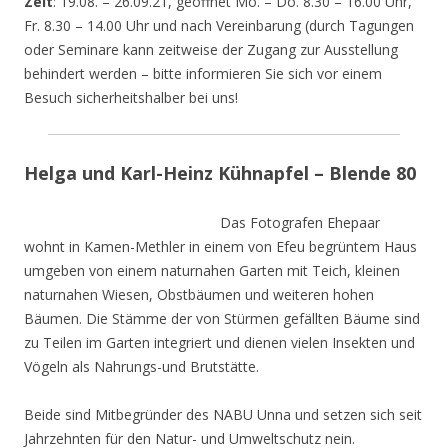
Zeit
: 19.08. – 26.09.21, geöffnet Mo. – Do. 8.30 – 16.00 Uhr,
Fr. 8.30 – 14.00 Uhr und nach Vereinbarung (durch Tagungen
oder Seminare kann zeitweise der Zugang zur Ausstellung
behindert werden – bitte informieren Sie sich vor einem
Besuch sicherheitshalber bei uns!
Helga und Karl-Heinz Kühnapfel – Blende 80
Das Fotografen Ehepaar
wohnt in Kamen-Methler in einem von Efeu begrüntem Haus
umgeben von einem naturnahen Garten mit Teich, kleinen
naturnahen Wiesen, Obstbäumen und weiteren hohen
Bäumen. Die Stämme der von Stürmen gefällten Bäume sind
zu Teilen im Garten integriert und dienen vielen Insekten und
Vögeln als Nahrungs-und Brutstätte.
Beide sind Mitbegründer des NABU Unna und setzen sich seit
Jahrzehnten für den Natur- und Umweltschutz nein.