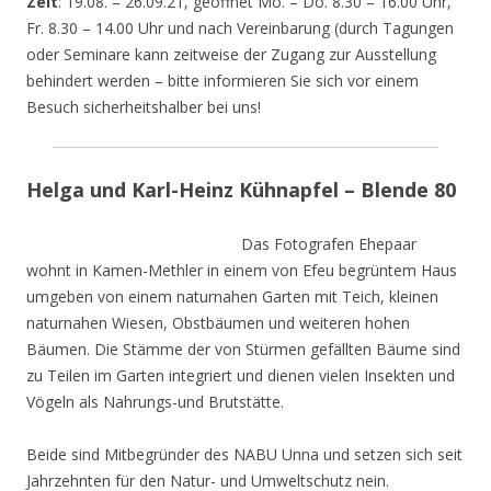
Zeit
: 19.08. – 26.09.21, geöffnet Mo. – Do. 8.30 – 16.00 Uhr,
Fr. 8.30 – 14.00 Uhr und nach Vereinbarung (durch Tagungen
oder Seminare kann zeitweise der Zugang zur Ausstellung
behindert werden – bitte informieren Sie sich vor einem
Besuch sicherheitshalber bei uns!
Helga und Karl-Heinz Kühnapfel – Blende 80
Das Fotografen Ehepaar
wohnt in Kamen-Methler in einem von Efeu begrüntem Haus
umgeben von einem naturnahen Garten mit Teich, kleinen
naturnahen Wiesen, Obstbäumen und weiteren hohen
Bäumen. Die Stämme der von Stürmen gefällten Bäume sind
zu Teilen im Garten integriert und dienen vielen Insekten und
Vögeln als Nahrungs-und Brutstätte.
Beide sind Mitbegründer des NABU Unna und setzen sich seit
Jahrzehnten für den Natur- und Umweltschutz nein.