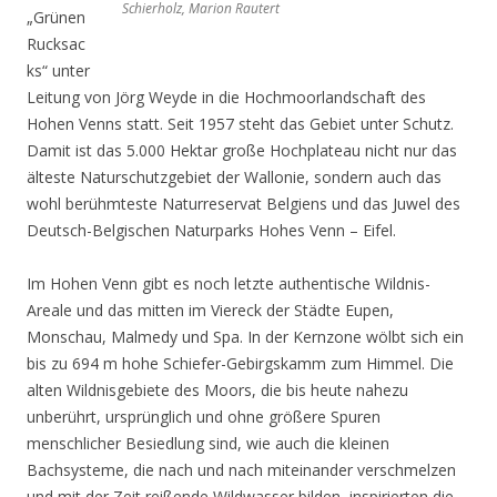
Schierholz, Marion Rautert
„Grünen
Rucksac
ks“ unter
Leitung von Jörg Weyde in die Hochmoorlandschaft des
Hohen Venns statt. Seit 1957 steht das Gebiet unter Schutz.
Damit ist das 5.000 Hektar große Hochplateau nicht nur das
älteste Naturschutzgebiet der Wallonie, sondern auch das
wohl berühmteste Naturreservat Belgiens und das Juwel des
Deutsch-Belgischen Naturparks Hohes Venn – Eifel.
Im Hohen Venn gibt es noch letzte authentische Wildnis-
Areale und das mitten im Viereck der Städte Eupen,
Monschau, Malmedy und Spa. In der Kernzone wölbt sich ein
bis zu 694 m hohe Schiefer-Gebirgskamm zum Himmel. Die
alten Wildnisgebiete des Moors, die bis heute nahezu
unberührt, ursprünglich und ohne größere Spuren
menschlicher Besiedlung sind, wie auch die kleinen
Bachsysteme, die nach und nach miteinander verschmelzen
und mit der Zeit reißende Wildwasser bilden, inspirierten die