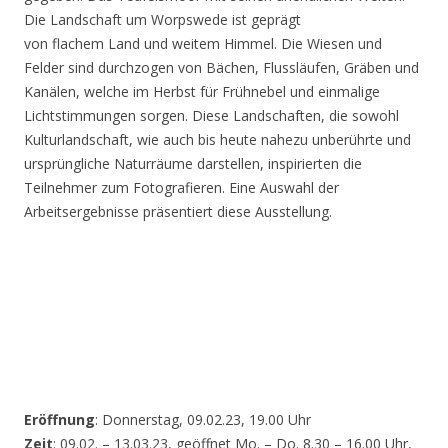
Die Landschaft um Worpswede ist geprägt
von flachem Land und weitem Himmel. Die Wiesen und
Felder sind durchzogen von Bächen, Flussläufen, Gräben und
Kanälen, welche im Herbst für Frühnebel und einmalige
Lichtstimmungen sorgen. Diese Landschaften, die sowohl
Kulturlandschaft, wie auch bis heute nahezu unberührte und
ursprüngliche Naturräume darstellen, inspirierten die
Teilnehmer zum Fotografieren. Eine Auswahl der
Arbeitsergebnisse präsentiert diese Ausstellung.
Eröffnung
: Donnerstag, 09.02.23, 19.00 Uhr
Zeit
: 09.02. – 13.03.23, geöffnet Mo. – Do. 8.30 – 16.00 Uhr,