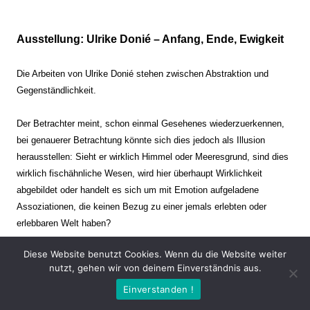
Ausstellung: Ulrike Donié – Anfang, Ende, Ewigkeit
Die Arbeiten von Ulrike Donié stehen zwischen Abstraktion und
Gegenständlichkeit.
Der Betrachter meint, schon einmal Gesehenes wiederzuerkennen,
bei genauerer Betrachtung könnte sich dies jedoch als Illusion
herausstellen: Sieht er wirklich Himmel oder Meeresgrund, sind dies
wirklich fischähnliche Wesen, wird hier überhaupt Wirklichkeit
abgebildet oder handelt es sich um mit Emotion aufgeladene
Assoziationen, die keinen Bezug zu einer jemals erlebten oder
erlebbaren Welt haben?
Diese Website benutzt Cookies. Wenn du die Website weiter
Verharren und Dynamik stehen sich dabei gegenüber. Zeit steht still
nutzt, gehen wir von deinem Einverständnis aus.
oder verrinnt im Nu. Es soll dabei eine Spannung, auch farblich, bis
Einverstanden !
zur Schmerzgrenze erzeugt werden. Die Arbeiten stellen ambivalente
Situationen dar. Kaum kann der Betrachter entscheiden, ob er hier