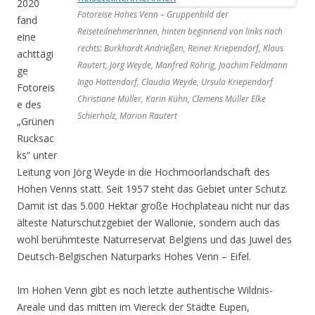
2020
Fotoreise Hohes Venn – Gruppenbild der
fand
ReiseteilnehmerInnen, hinten beginnend von links nach
eine
rechts: Burkhardt Andrießen, Reiner Kriependorf, Klaus
achttägi
Rautert, Jörg Weyde, Manfred Röhrig, Joachim Feldmann
ge
Ingo Hattendorf, Claudia Weyde, Ursula Kriependorf
Fotoreis
Christiane Müller, Karin Kühn, Clemens Müller Elke
e des
Schierholz, Marion Rautert
„Grünen
Rucksac
ks“ unter
Leitung von Jörg Weyde in die Hochmoorlandschaft des
Hohen Venns statt. Seit 1957 steht das Gebiet unter Schutz.
Damit ist das 5.000 Hektar große Hochplateau nicht nur das
älteste Naturschutzgebiet der Wallonie, sondern auch das
wohl berühmteste Naturreservat Belgiens und das Juwel des
Deutsch-Belgischen Naturparks Hohes Venn – Eifel.
Im Hohen Venn gibt es noch letzte authentische Wildnis-
Areale und das mitten im Viereck der Städte Eupen,