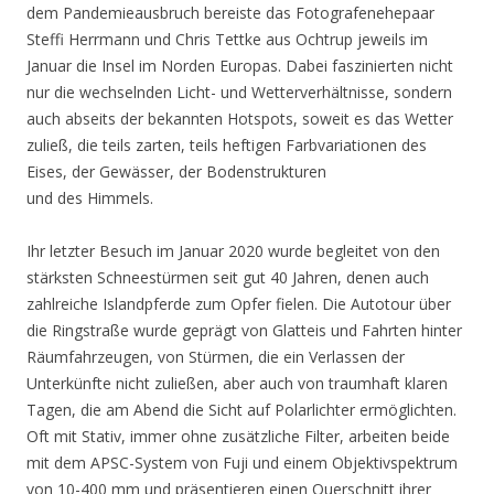
dem Pandemieausbruch bereiste das Fotografenehepaar
Steffi Herrmann und Chris Tettke aus Ochtrup jeweils im
Januar die Insel im Norden Europas. Dabei faszinierten nicht
nur die wechselnden Licht- und Wetterverhältnisse, sondern
auch abseits der bekannten Hotspots, soweit es das Wetter
zuließ, die teils zarten, teils heftigen Farbvariationen des
Eises, der Gewässer, der Bodenstrukturen
und des Himmels.
Ihr letzter Besuch im Januar 2020 wurde begleitet von den
stärksten Schneestürmen seit gut 40 Jahren, denen auch
zahlreiche Islandpferde zum Opfer fielen. Die Autotour über
die Ringstraße wurde geprägt von Glatteis und Fahrten hinter
Räumfahrzeugen, von Stürmen, die ein Verlassen der
Unterkünfte nicht zuließen, aber auch von traumhaft klaren
Tagen, die am Abend die Sicht auf Polarlichter ermöglichten.
Oft mit Stativ, immer ohne zusätzliche Filter, arbeiten beide
mit dem APSC-System von Fuji und einem Objektivspektrum
von 10-400 mm und präsentieren einen Querschnitt ihrer