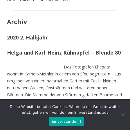
Archiv
2020 2. Halbjahr
Helga und Karl-Heinz Kühnapfel – Blende 80
Das Fotografen Ehepaar
wohnt in Kamen-Methler in einem von Efeu begrüntem Haus
umgeben von einem naturnahen Garten mit Teich, kleinen
naturnahen Wiesen, Obstbäumen und weiteren hohen
Bäumen. Die Stämme der von Stürmen gefällten Bäume sind
zu Teilen im Garten integriert und dienen vielen Insekten und
Diese Website benutzt Cookies. Wenn du die Website weiter
Vögeln als Nahrungs-und Brutstätte.
nutzt, gehen wir von deinem Einverständnis aus.
Einverstanden !
Beide sind Mitbegründer des NABU Unna und setzen sich seit
Jahrzehnten für den Natur- und Umweltschutz nein.