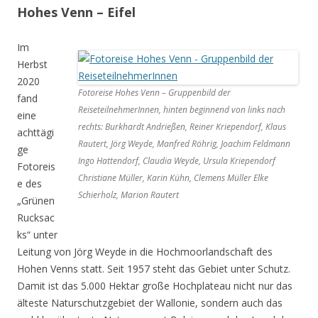
Hohes Venn – Eifel
Im
Herbst
2020
Fotoreise Hohes Venn – Gruppenbild der
fand
ReiseteilnehmerInnen, hinten beginnend von links nach
eine
rechts: Burkhardt Andrießen, Reiner Kriependorf, Klaus
achttägi
Rautert, Jörg Weyde, Manfred Röhrig, Joachim Feldmann
ge
Ingo Hattendorf, Claudia Weyde, Ursula Kriependorf
Fotoreis
Christiane Müller, Karin Kühn, Clemens Müller Elke
e des
Schierholz, Marion Rautert
„Grünen
Rucksac
ks“ unter
Leitung von Jörg Weyde in die Hochmoorlandschaft des
Hohen Venns statt. Seit 1957 steht das Gebiet unter Schutz.
Damit ist das 5.000 Hektar große Hochplateau nicht nur das
älteste Naturschutzgebiet der Wallonie, sondern auch das