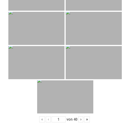
«
‹
von
40
›
»