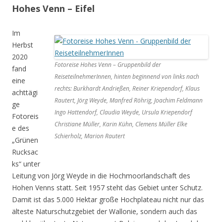
Hohes Venn – Eifel
Im
Herbst
2020
Fotoreise Hohes Venn – Gruppenbild der
fand
ReiseteilnehmerInnen, hinten beginnend von links nach
eine
rechts: Burkhardt Andrießen, Reiner Kriependorf, Klaus
achttägi
Rautert, Jörg Weyde, Manfred Röhrig, Joachim Feldmann
ge
Ingo Hattendorf, Claudia Weyde, Ursula Kriependorf
Fotoreis
Christiane Müller, Karin Kühn, Clemens Müller Elke
e des
Schierholz, Marion Rautert
„Grünen
Rucksac
ks“ unter
Leitung von Jörg Weyde in die Hochmoorlandschaft des
Hohen Venns statt. Seit 1957 steht das Gebiet unter Schutz.
Damit ist das 5.000 Hektar große Hochplateau nicht nur das
älteste Naturschutzgebiet der Wallonie, sondern auch das