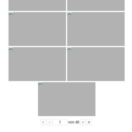
«
‹
von
40
›
»