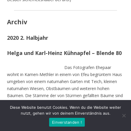
Archiv
2020 2. Halbjahr
Helga und Karl-Heinz Kühnapfel – Blende 80
Das Fotografen Ehepaar
wohnt in Kamen-Methler in einem von Efeu begrüntem Haus
umgeben von einem naturnahen Garten mit Teich, kleinen
naturnahen Wiesen, Obstbäumen und weiteren hohen
Bäumen. Die Stämme der von Stürmen gefällten Bäume sind
zu Teilen im Garten integriert und dienen vielen Insekten und
Diese Website benutzt Cookies. Wenn du die Website weiter
Vögeln als Nahrungs-und Brutstätte.
nutzt, gehen wir von deinem Einverständnis aus.
Einverstanden !
Beide sind Mitbegründer des NABU Unna und setzen sich seit
Jahrzehnten für den Natur- und Umweltschutz nein.