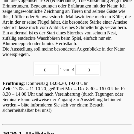
und die Vogelinsel Texel (Niederlande). Die Ausstellung zeigt meine
Erinnerungen, Begegnungen oder Erfahrungen mit der Natur. Ich
zeige ungewöhnliche Zeichnung an Tieren und seltene Gäste wie
Ibis, Löffler oder Schwarzstorch. Mal faszinierte mich ein Käfer, die
Art in der er seine Flügel faltet, die besondere Stärke einer Ameise
oder ich lasse mich vom Anblick eines Schmetterlings verzaubern.
Ein andermal ist es der Start eines Storches von seinem Nest,
zufällig entdeckte Waschbären beim Spiel, einfach nur ein
Blumenteppich oder buntes Herbstlaub.
Die Ausstellung soll meine besonderen Augenblicke in der Natur
widerspiegeln.
1
von
4
Zurück
Vor
Eröffnung
: Donnerstag 13.08.20, 19.00 Uhr
Zeit
: 13.08. – 11.10.20, geöffnet Mo. – Do. 8.30 – 16.00 Uhr, Fr.
8.30 – 14.00 Uhr und nach Vereinbarung (durch Tagungen oder
Seminare kann zeitweise der Zugang zur Ausstellung behindert
werden – bitte informieren Sie sich vor einem Besuch
sicherheitshalber bei uns!)