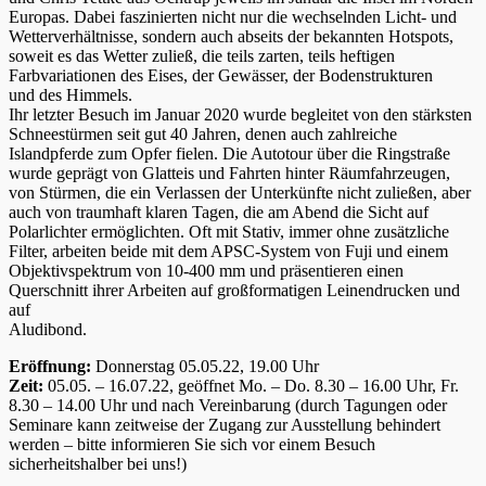
Europas. Dabei faszinierten nicht nur die wechselnden Licht- und
Wetterverhältnisse, sondern auch abseits der bekannten Hotspots,
soweit es das Wetter zuließ, die teils zarten, teils heftigen
Farbvariationen des Eises, der Gewässer, der Bodenstrukturen
und des Himmels.
Ihr letzter Besuch im Januar 2020 wurde begleitet von den stärksten
Schneestürmen seit gut 40 Jahren, denen auch zahlreiche
Islandpferde zum Opfer fielen. Die Autotour über die Ringstraße
wurde geprägt von Glatteis und Fahrten hinter Räumfahrzeugen,
von Stürmen, die ein Verlassen der Unterkünfte nicht zuließen, aber
auch von traumhaft klaren Tagen, die am Abend die Sicht auf
Polarlichter ermöglichten. Oft mit Stativ, immer ohne zusätzliche
Filter, arbeiten beide mit dem APSC-System von Fuji und einem
Objektivspektrum von 10-400 mm und präsentieren einen
Querschnitt ihrer Arbeiten auf großformatigen Leinendrucken und
auf
Aludibond.
Eröffnung:
Donnerstag 05.05.22, 19.00 Uhr
Zeit:
05.05. – 16.07.22, geöffnet Mo. – Do. 8.30 – 16.00 Uhr, Fr.
8.30 – 14.00 Uhr und nach Vereinbarung (durch Tagungen oder
Seminare kann zeitweise der Zugang zur Ausstellung behindert
werden – bitte informieren Sie sich vor einem Besuch
sicherheitshalber bei uns!)