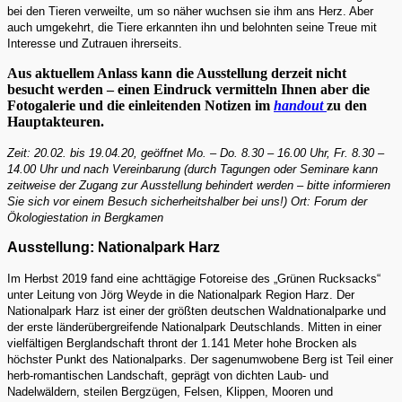
bei den Tieren verweilte, um so näher wuchsen sie ihm ans Herz. Aber
auch umgekehrt, die Tiere erkannten ihn und belohnten seine Treue mit
Interesse und Zutrauen ihrerseits.
Aus aktuellem Anlass kann die Ausstellung derzeit nicht
besucht werden – einen Eindruck vermitteln Ihnen aber die
Fotogalerie und die einleitenden Notizen im
handout
zu den
Hauptakteuren.
Zeit: 20.02. bis 19.04.20, geöffnet Mo. – Do. 8.30 – 16.00 Uhr, Fr. 8.30 –
14.00 Uhr und nach Vereinbarung (durch Tagungen oder Seminare kann
zeitweise der Zugang zur Ausstellung behindert werden – bitte informieren
Sie sich vor einem Besuch sicherheitshalber bei uns!) Ort: Forum der
Ökologiestation in Bergkamen
Ausstellung: Nationalpark Harz
Im Herbst 2019 fand eine achttägige Fotoreise des „Grünen Rucksacks“
unter Leitung von Jörg Weyde in die Nationalpark Region Harz. Der
Nationalpark Harz ist einer der größten deutschen Waldnationalparke und
der erste länderübergreifende Nationalpark Deutschlands. Mitten in einer
vielfältigen Berglandschaft thront der 1.141 Meter hohe Brocken als
höchster Punkt des Nationalparks. Der sagenumwobene Berg ist Teil einer
herb-romantischen Landschaft, geprägt von dichten Laub- und
Nadelwäldern, steilen Bergzügen, Felsen, Klippen, Mooren und