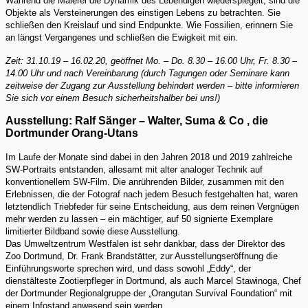
Während die Malerei die Dynamik des Lebendigen wiederspiegelt, sind die
Objekte als Versteinerungen des einstigen Lebens zu betrachten. Sie
schließen den Kreislauf und sind Endpunkte. Wie Fossilien, erinnern Sie
an längst Vergangenes und schließen die Ewigkeit mit ein.
Zeit: 31.10.19 – 16.02.20, geöffnet Mo. – Do. 8.30 – 16.00 Uhr, Fr. 8.30 –
14.00 Uhr und nach Vereinbarung (durch Tagungen oder Seminare kann
zeitweise der Zugang zur Ausstellung behindert werden – bitte informieren
Sie sich vor einem Besuch sicherheitshalber bei uns!)
Ausstellung: Ralf Sänger – Walter, Suma & Co , die
Dortmunder Orang-Utans
Im Laufe der Monate sind dabei in den Jahren 2018 und 2019 zahlreiche
SW-Portraits entstanden, allesamt mit alter analoger Technik auf
konventionellem SW-Film. Die anrührenden Bilder, zusammen mit den
Erlebnissen, die der Fotograf nach jedem Besuch festgehalten hat, waren
letztendlich Triebfeder für seine Entscheidung, aus dem reinen Vergnügen
mehr werden zu lassen – ein mächtiger, auf 50 signierte Exemplare
limitierter Bildband sowie diese Ausstellung.
Das Umweltzentrum Westfalen ist sehr dankbar, dass der Direktor des
Zoo Dortmund, Dr. Frank Brandstätter, zur Ausstellungseröffnung die
Einführungsworte sprechen wird, und dass sowohl „Eddy“, der
dienstälteste Zootierpfleger in Dortmund, als auch Marcel Stawinoga, Chef
der Dortmunder Regionalgruppe der „Orangutan Survival Foundation“ mit
einem Infostand anwesend sein werden.