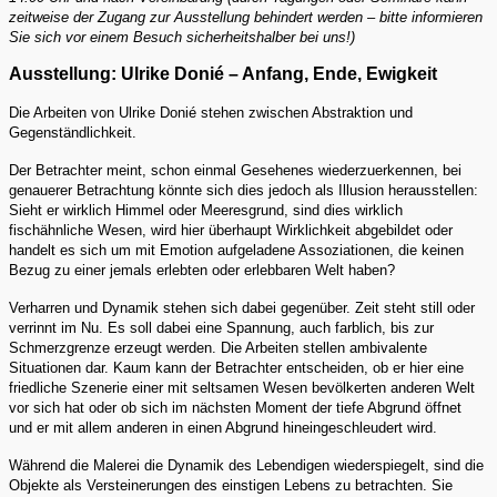
zeitweise der Zugang zur Ausstellung behindert werden – bitte informieren
Sie sich vor einem Besuch sicherheitshalber bei uns!)
Ausstellung: Ulrike Donié – Anfang, Ende, Ewigkeit
Die Arbeiten von Ulrike Donié stehen zwischen Abstraktion und
Gegenständlichkeit.
Der Betrachter meint, schon einmal Gesehenes wiederzuerkennen, bei
genauerer Betrachtung könnte sich dies jedoch als Illusion herausstellen:
Sieht er wirklich Himmel oder Meeresgrund, sind dies wirklich
fischähnliche Wesen, wird hier überhaupt Wirklichkeit abgebildet oder
handelt es sich um mit Emotion aufgeladene Assoziationen, die keinen
Bezug zu einer jemals erlebten oder erlebbaren Welt haben?
Verharren und Dynamik stehen sich dabei gegenüber. Zeit steht still oder
verrinnt im Nu. Es soll dabei eine Spannung, auch farblich, bis zur
Schmerzgrenze erzeugt werden. Die Arbeiten stellen ambivalente
Situationen dar. Kaum kann der Betrachter entscheiden, ob er hier eine
friedliche Szenerie einer mit seltsamen Wesen bevölkerten anderen Welt
vor sich hat oder ob sich im nächsten Moment der tiefe Abgrund öffnet
und er mit allem anderen in einen Abgrund hineingeschleudert wird.
Während die Malerei die Dynamik des Lebendigen wiederspiegelt, sind die
Objekte als Versteinerungen des einstigen Lebens zu betrachten. Sie