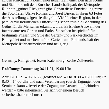
zu den Anschauungsorten einer neuen Zeit: einer Zeit nach Kohle
und Stahl, die mit dem Emscher Landschaftspark der Metropole
Ruhr ein „grünes Rückgrat“ gibt. Genau diese Entwicklung reizte
die Fotografen Ulrike Romeis und Josef Bieker. In ihren 63 Fotos
der Ausstellung zeigen sie die grüne Vielfalt einer Region, in der
parallel zur industriellen Entwicklung schon früh die Bedeutung des
Grüns für die Menschen erkannt wurde. Es ist eine Auswahl der
interessantesten Gärten und Parks. Sie stehen beispielhaft für
bestimmte Phasen und Stile der Garten- und Parkgeschichte im
Ruhrgebiet und machen auf die Garten- und Parklandschaft der
Metropole Ruhr aufmerksam und neugierig.
Germany, Ruhrgebiet, Essen-Katernberg, Zeche Zollverein,
Eröffnung
: Donnerstag 04.11.21, 19.00 Uhr
Zeit
: 04.11.21 – 06.02.22, geöffnet Mo. – Do. 8.30 – 16.00 Uhr, Fr.
8.30 – 14.00 Uhr und nach Vereinbarung (durch Tagungen oder
Seminare kann zeitweise der Zugang zur Ausstellung behindert
werden – bitte informieren Sie sich vor einem Besuch
sicherheitshalber bei uns!)