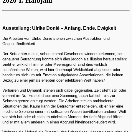
2020 1. Halbjahr
Ausstellung: Ulrike Donié – Anfang, Ende, Ewigkeit
Die Arbeiten von Ulrike Donié stehen zwischen Abstraktion und
Gegenständlichkeit.
Der Betrachter meint, schon einmal Gesehenes wiederzuerkennen, bei
genauerer Betrachtung könnte sich dies jedoch als Illusion herausstellen:
Sieht er wirklich Himmel oder Meeresgrund, sind dies wirklich
fischähnliche Wesen, wird hier überhaupt Wirklichkeit abgebildet oder
handelt es sich um mit Emotion aufgeladene Assoziationen, die keinen
Bezug zu einer jemals erlebten oder erlebbaren Welt haben?
Verharren und Dynamik stehen sich dabei gegenüber. Zeit steht still oder
verrinnt im Nu. Es soll dabei eine Spannung, auch farblich, bis zur
Schmerzgrenze erzeugt werden. Die Arbeiten stellen ambivalente
Situationen dar. Kaum kann der Betrachter entscheiden, ob er hier eine
friedliche Szenerie einer mit seltsamen Wesen bevölkerten anderen Welt
vor sich hat oder ob sich im nächsten Moment der tiefe Abgrund öffnet
und er mit allem anderen in einen Abgrund hineingeschleudert wird.