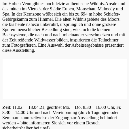
Im Hohen Venn gibt es noch letzte authentische Wildnis-Areale und
das mitten im Viereck der Städte Eupen, Monschau, Malmedy und
Spa. In der Kernzone wölbt sich ein bis zu 694 m hohe Schiefer-
Gebirgskamm zum Himmel. Die alten Wildnisgebiete des Moors,
die bis heute nahezu unberührt, ursprünglich und ohne größere
Spuren menschlicher Besiedlung sind, wie auch die kleinen
Bachsysteme, die nach und nach miteinander verschmelzen und mit
der Zeit reißende Wildwasser bilden, inspirierten die Teilnehmer
zum Fotografieren. Eine Auswahl der Arbeitsergebnisse präsentiert
diese Ausstellung.
Zeit
: 11.02. – 18.04.21, geöffnet Mo. – Do. 8.30 – 16.00 Uhr, Fr.
8.30 – 14.00 Uhr und nach Vereinbarung (durch Tagungen oder
Seminare kann zeitweise der Zugang zur Ausstellung behindert
werden – bitte informieren Sie sich vor einem Besuch
sicherheitshalber bei uns!)