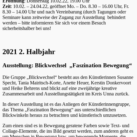
Eröffnung
: Donnerstag 10.02.22, 19.00 Uhr
Zeit
: 10.02. – 24.04.22, geöffnet Mo. – Do. 8.30 – 16.00 Uhr, Fr.
8.30 – 14.00 Uhr und nach Vereinbarung (durch Tagungen oder
Seminare kann zeitweise der Zugang zur Ausstellung behindert
werden – bitte informieren Sie sich vor einem Besuch
sicherheitshalber bei uns!
2021 2. Halbjahr
Ausstellung: Blickwechsel „Faszination Bewegung“
Die Gruppe „Blickwechsel“ besteht aus den Künstlerinnen Susanne
Specht, Tania Mairitsch-Korte, Anette Heuer, Kerstin Donkervoort
und Heike Behrens und blickt auf eine zweijährige kreative
Zusammenarbeit und Ausstellungstätigkeit im Kreis Unna zurück.
In dieser Ausstellung ist es das Anliegen der Künstlerinnengruppe,
das Thema „Faszination Bewegung“ aus unterschiedlichen
Blickwinkeln heraus zu betrachten und künstlerisch umzusetzen.
Zum einen sind es in Bewegung geratene Farben sowie Text- und
Collage-Elemente, die ins Bild gesetzt werden, zum anderen geht es
um Menschen in Bewegung bzw. um bewegende Momente, die