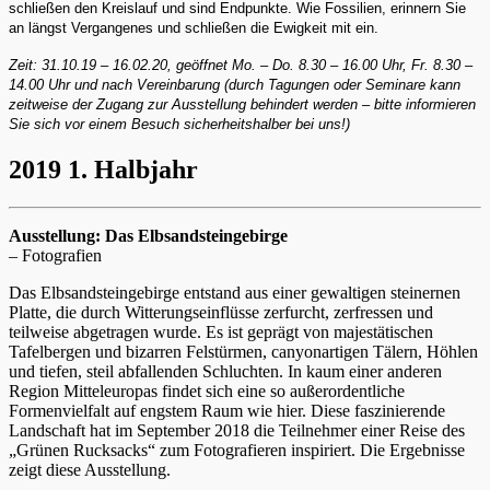
schließen den Kreislauf und sind Endpunkte. Wie Fossilien, erinnern Sie
an längst Vergangenes und schließen die Ewigkeit mit ein.
Zeit: 31.10.19 – 16.02.20, geöffnet Mo. – Do. 8.30 – 16.00 Uhr, Fr. 8.30 –
14.00 Uhr und nach Vereinbarung (durch Tagungen oder Seminare kann
zeitweise der Zugang zur Ausstellung behindert werden – bitte informieren
Sie sich vor einem Besuch sicherheitshalber bei uns!)
2019 1. Halbjahr
Ausstellung: Das Elbsandsteingebirge
– Fotografien
Das Elbsandsteingebirge entstand aus einer gewaltigen steinernen
Platte, die durch Witterungseinflüsse zerfurcht, zerfressen und
teilweise abgetragen wurde. Es ist geprägt von majestätischen
Tafelbergen und bizarren Felstürmen, canyonartigen Tälern, Höhlen
und tiefen, steil abfallenden Schluchten. In kaum einer anderen
Region Mitteleuropas findet sich eine so außerordentliche
Formenvielfalt auf engstem Raum wie hier. Diese faszinierende
Landschaft hat im September 2018 die Teilnehmer einer Reise des
„Grünen Rucksacks“ zum Fotografieren inspiriert. Die Ergebnisse
zeigt diese Ausstellung.