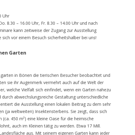
0 Uhr
 Do. 8.30 – 16.00 Uhr, Fr. 8.30 – 14.00 Uhr und nach
inare kann zeitweise der Zugang zur Ausstellung
e sich vor einem Besuch sicherheitshalber bei uns!
chen Garten
sgarten in Bönen die tierischen Besucher beobachtet und
teten sie ihr Augenmerk vermehrt auch auf die Welt der
r, welche Vielfalt sich einfindet, wenn ein Garten nahezu
d durch abwechslungsreiche Gestaltung unterschiedliche
ntiert die Ausstellung einen lokalen Beitrag zu dem sehr
 (ja weltweiten) Insektensterbens. Sie zeigt, dass sich
n (ca. 450 m²) eine kleine Oase für die heimische
lohnt, auch im Kleinen tätig zu werden. Etwa 17 Mill.
andesfläche aus. Mit seinem eigenen Garten kann jeder