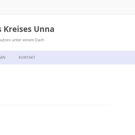
s Kreises Unna
hutzes unter einem Dach
Zum
Inhalt
GEN
KONTAKT
springen
GSKALENDER
ANFAHRT
T