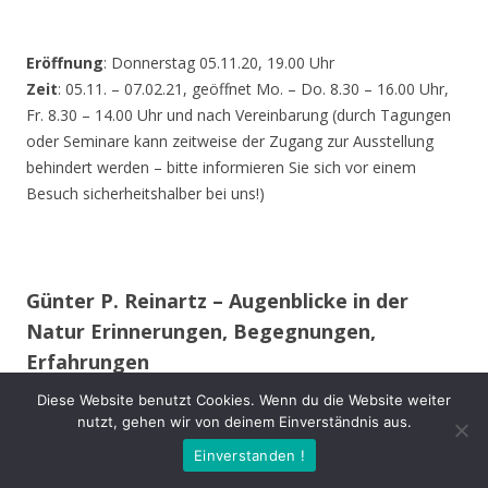
Eröffnung
: Donnerstag 05.11.20, 19.00 Uhr
Zeit
: 05.11. – 07.02.21, geöffnet Mo. – Do. 8.30 – 16.00 Uhr,
Fr. 8.30 – 14.00 Uhr und nach Vereinbarung (durch Tagungen
oder Seminare kann zeitweise der Zugang zur Ausstellung
behindert werden – bitte informieren Sie sich vor einem
Besuch sicherheitshalber bei uns!)
Günter P. Reinartz – Augenblicke in der
Natur Erinnerungen, Begegnungen,
Erfahrungen
Diese Website benutzt Cookies. Wenn du die Website weiter
Im 15. Lebensjahr erwarb ich meine erste Spiegelreflex-
nutzt, gehen wir von deinem Einverständnis aus.
Kamera. Auch während des Studiums und im späteren
Einverstanden !
Berufsleben begleitete mich meist eine Kamera.