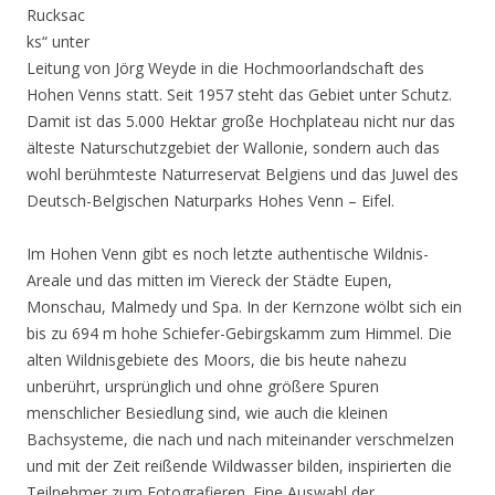
Rucksac
ks“ unter
Leitung von Jörg Weyde in die Hochmoorlandschaft des
Hohen Venns statt. Seit 1957 steht das Gebiet unter Schutz.
Damit ist das 5.000 Hektar große Hochplateau nicht nur das
älteste Naturschutzgebiet der Wallonie, sondern auch das
wohl berühmteste Naturreservat Belgiens und das Juwel des
Deutsch-Belgischen Naturparks Hohes Venn – Eifel.
Im Hohen Venn gibt es noch letzte authentische Wildnis-
Areale und das mitten im Viereck der Städte Eupen,
Monschau, Malmedy und Spa. In der Kernzone wölbt sich ein
bis zu 694 m hohe Schiefer-Gebirgskamm zum Himmel. Die
alten Wildnisgebiete des Moors, die bis heute nahezu
unberührt, ursprünglich und ohne größere Spuren
menschlicher Besiedlung sind, wie auch die kleinen
Bachsysteme, die nach und nach miteinander verschmelzen
und mit der Zeit reißende Wildwasser bilden, inspirierten die
Teilnehmer zum Fotografieren. Eine Auswahl der