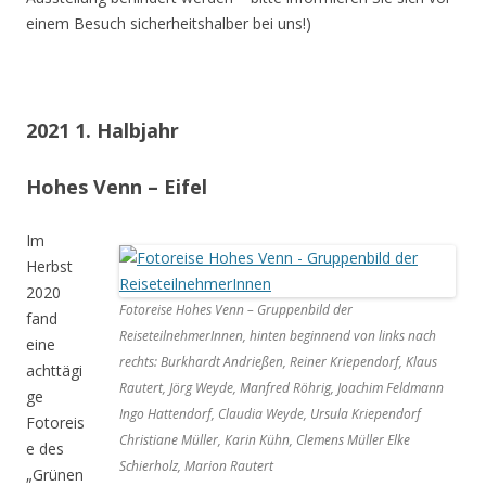
einem Besuch sicherheitshalber bei uns!)
2021 1. Halbjahr
Hohes Venn – Eifel
Im
Herbst
2020
Fotoreise Hohes Venn – Gruppenbild der
fand
ReiseteilnehmerInnen, hinten beginnend von links nach
eine
rechts: Burkhardt Andrießen, Reiner Kriependorf, Klaus
achttägi
Rautert, Jörg Weyde, Manfred Röhrig, Joachim Feldmann
ge
Ingo Hattendorf, Claudia Weyde, Ursula Kriependorf
Fotoreis
Christiane Müller, Karin Kühn, Clemens Müller Elke
e des
Schierholz, Marion Rautert
„Grünen