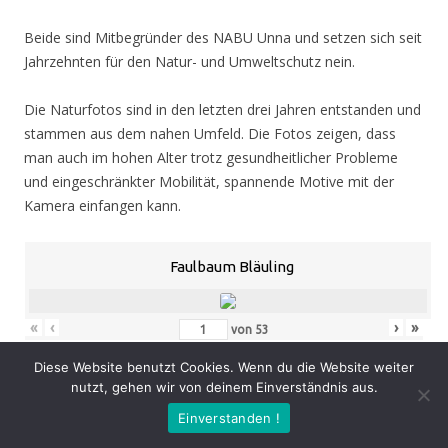
Beide sind Mitbegründer des NABU Unna und setzen sich seit
Jahrzehnten für den Natur- und Umweltschutz nein.
Die Naturfotos sind in den letzten drei Jahren entstanden und
stammen aus dem nahen Umfeld. Die Fotos zeigen, dass
man auch im hohen Alter trotz gesundheitlicher Probleme
und eingeschränkter Mobilität, spannende Motive mit der
Kamera einfangen kann.
Faulbaum Bläuling
«
‹
›
»
von
53
Diese Website benutzt Cookies. Wenn du die Website weiter
nutzt, gehen wir von deinem Einverständnis aus.
Eröffnung
: Donnerstag 05.11.20, 19.00 Uhr
Einverstanden !
Zeit
: 05.11. – 07.02.21, geöffnet Mo. – Do. 8.30 – 16.00 Uhr,