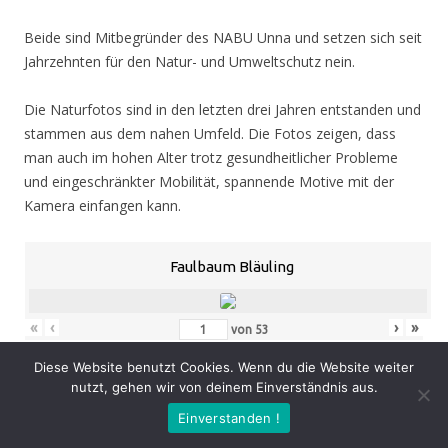
Beide sind Mitbegründer des NABU Unna und setzen sich seit
Jahrzehnten für den Natur- und Umweltschutz nein.
Die Naturfotos sind in den letzten drei Jahren entstanden und
stammen aus dem nahen Umfeld. Die Fotos zeigen, dass
man auch im hohen Alter trotz gesundheitlicher Probleme
und eingeschränkter Mobilität, spannende Motive mit der
Kamera einfangen kann.
Faulbaum Bläuling
«
‹
›
»
von
53
Diese Website benutzt Cookies. Wenn du die Website weiter
nutzt, gehen wir von deinem Einverständnis aus.
Eröffnung
: Donnerstag 05.11.20, 19.00 Uhr
Einverstanden !
Zeit
: 05.11. – 07.02.21, geöffnet Mo. – Do. 8.30 – 16.00 Uhr,