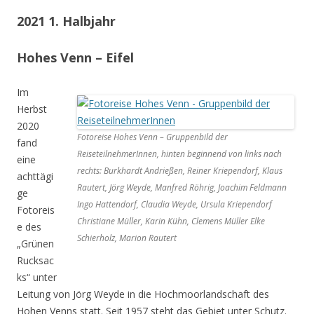
2021 1. Halbjahr
Hohes Venn – Eifel
Im
Herbst
2020
Fotoreise Hohes Venn – Gruppenbild der
fand
ReiseteilnehmerInnen, hinten beginnend von links nach
eine
rechts: Burkhardt Andrießen, Reiner Kriependorf, Klaus
achttägi
Rautert, Jörg Weyde, Manfred Röhrig, Joachim Feldmann
ge
Ingo Hattendorf, Claudia Weyde, Ursula Kriependorf
Fotoreis
Christiane Müller, Karin Kühn, Clemens Müller Elke
e des
Schierholz, Marion Rautert
„Grünen
Rucksac
ks“ unter
Leitung von Jörg Weyde in die Hochmoorlandschaft des
Hohen Venns statt. Seit 1957 steht das Gebiet unter Schutz.