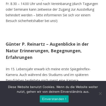
Fr. 8.30 – 14.00 Uhr und nach Vereinbarung (durch Tagungen
oder Seminare kann zeitweise der Zugang zur Ausstellung
behindert werden – bitte informieren Sie sich vor einem
Besuch sicherheitshalber bei uns!)
Günter P. Reinartz – Augenblicke in der
Natur Erinnerungen, Begegnungen,
Erfahrungen
Im 15. Lebensjahr erwarb ich meine erste Spiegelreflex-
Kamera. Auch während des Studiums und im späteren
Berufsleben begleitete mich meist eine Kamera.
Mit meiner Ausrüstung bewege ich mich vorwiegend im Raum
Diese Website benutzt Cookies. Wenn du die Website weiter
Nordrhein-Westfalen, bevorzugt im Kreis Unna, Hamm,
nutzt, gehen wir von deinem Einverständnis aus.
Münster und Soest. Ich besuche aber auch andere Gebiete in
Einverstanden !
Deutschland und die Vogelinsel Texel (Niederlande). Die