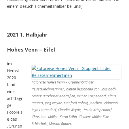
einem Besuch sicherheitshalber bei uns!)
2021 1. Halbjahr
Hohes Venn – Eifel
Im
Herbst
2020
Fotoreise Hohes Venn – Gruppenbild der
fand
ReiseteilnehmerInnen, hinten beginnend von links nach
eine
rechts: Burkhardt Andrießen, Reiner Kriependorf, Klaus
achttägi
Rautert, Jörg Weyde, Manfred Röhrig, Joachim Feldmann
ge
Ingo Hattendorf, Claudia Weyde, Ursula Kriependorf
Fotoreis
Christiane Müller, Karin Kühn, Clemens Müller Elke
e des
Schierholz, Marion Rautert
„Grünen