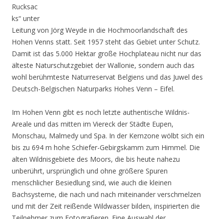
Rucksac
ks“ unter
Leitung von Jörg Weyde in die Hochmoorlandschaft des
Hohen Venns statt. Seit 1957 steht das Gebiet unter Schutz.
Damit ist das 5.000 Hektar große Hochplateau nicht nur das
älteste Naturschutzgebiet der Wallonie, sondern auch das
wohl berühmteste Naturreservat Belgiens und das Juwel des
Deutsch-Belgischen Naturparks Hohes Venn – Eifel.
Im Hohen Venn gibt es noch letzte authentische Wildnis-
Areale und das mitten im Viereck der Städte Eupen,
Monschau, Malmedy und Spa. In der Kernzone wölbt sich ein
bis zu 694 m hohe Schiefer-Gebirgskamm zum Himmel. Die
alten Wildnisgebiete des Moors, die bis heute nahezu
unberührt, ursprünglich und ohne größere Spuren
menschlicher Besiedlung sind, wie auch die kleinen
Bachsysteme, die nach und nach miteinander verschmelzen
und mit der Zeit reißende Wildwasser bilden, inspirierten die
Teilnehmer zum Fotografieren. Eine Auswahl der