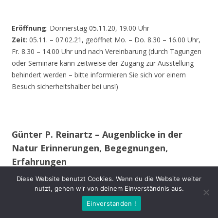
Eröffnung
: Donnerstag 05.11.20, 19.00 Uhr
Zeit
: 05.11. – 07.02.21, geöffnet Mo. – Do. 8.30 – 16.00 Uhr,
Fr. 8.30 – 14.00 Uhr und nach Vereinbarung (durch Tagungen
oder Seminare kann zeitweise der Zugang zur Ausstellung
behindert werden – bitte informieren Sie sich vor einem
Besuch sicherheitshalber bei uns!)
Günter P. Reinartz – Augenblicke in der
Natur Erinnerungen, Begegnungen,
Erfahrungen
Diese Website benutzt Cookies. Wenn du die Website weiter
Im 15. Lebensjahr erwarb ich meine erste Spiegelreflex-
nutzt, gehen wir von deinem Einverständnis aus.
Kamera. Auch während des Studiums und im späteren
Einverstanden !
Berufsleben begleitete mich meist eine Kamera.