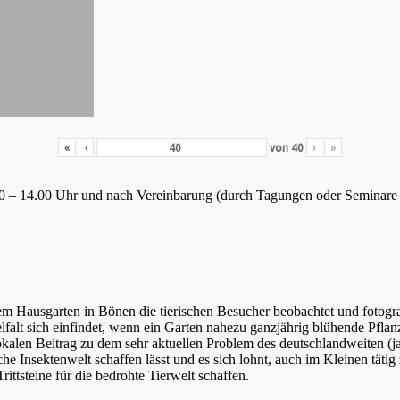
«
‹
von
40
›
»
8.30 – 14.00 Uhr und nach Vereinbarung (durch Tagungen oder Seminare
m Hausgarten in Bönen die tierischen Besucher beobachtet und fotograf
elfalt sich einfindet, wenn ein Garten nahezu ganzjährig blühende Pfla
kalen Beitrag zu dem sehr aktuellen Problem des deutschlandweiten (ja w
sche Insektenwelt schaffen lässt und es sich lohnt, auch im Kleinen tä
ttsteine für die bedrohte Tierwelt schaffen.