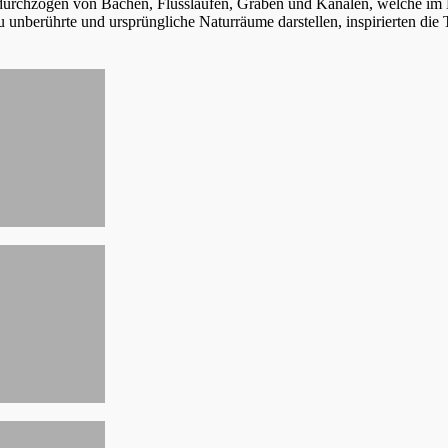
urchzogen von Bächen, Flussläufen, Gräben und Kanälen, welche im H
u unberührte und ursprüngliche Naturräume darstellen, inspirierten di