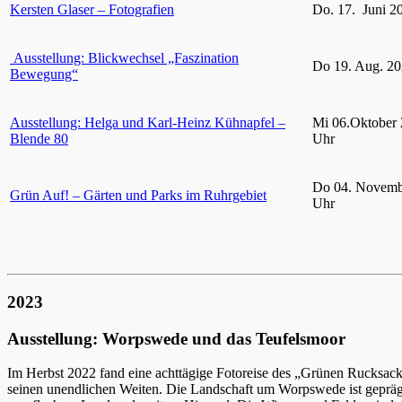
Kersten Glaser – Fotografien
Do. 17. Juni 2
Ausstellung: Blickwechsel „Faszination
Do 19. Aug. 20
Bewegung“
Ausstellung: Helga und Karl-Heinz Kühnapfel –
Mi 06.Oktober 
Blende 80
Uhr
Do 04. Novemb
Grün Auf! – Gärten und Parks im Ruhrgebiet
Uhr
2023
Ausstellung: Worpswede und das Teufelsmoor
Im Herbst 2022 fand eine achttägige Fotoreise des „Grünen Rucksac
seinen unendlichen Weiten. Die Landschaft um Worpswede ist gepräg