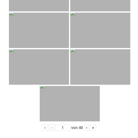
«
‹
von
40
›
»