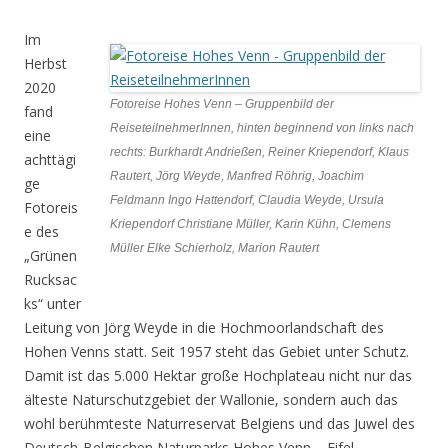
Im
Herbst
2020
Fotoreise Hohes Venn – Gruppenbild der
fand
ReiseteilnehmerInnen, hinten beginnend von links nach
eine
rechts: Burkhardt Andrießen, Reiner Kriependorf, Klaus
achttägi
Rautert, Jörg Weyde, Manfred Röhrig, Joachim
ge
Feldmann Ingo Hattendorf, Claudia Weyde, Ursula
Fotoreis
Kriependorf Christiane Müller, Karin Kühn, Clemens
e des
Müller Elke Schierholz, Marion Rautert
„Grünen
Rucksac
ks“ unter
Leitung von Jörg Weyde in die Hochmoorlandschaft des
Hohen Venns statt. Seit 1957 steht das Gebiet unter Schutz.
Damit ist das 5.000 Hektar große Hochplateau nicht nur das
älteste Naturschutzgebiet der Wallonie, sondern auch das
wohl berühmteste Naturreservat Belgiens und das Juwel des
Deutsch-Belgischen Naturparks Hohes Venn – Eifel.