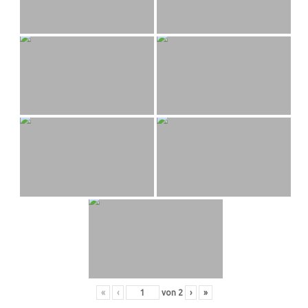
«
‹
von
2
›
»