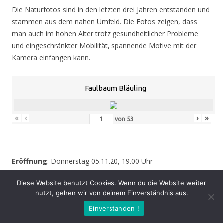
Die Naturfotos sind in den letzten drei Jahren entstanden und
stammen aus dem nahen Umfeld. Die Fotos zeigen, dass
man auch im hohen Alter trotz gesundheitlicher Probleme
und eingeschränkter Mobilität, spannende Motive mit der
Kamera einfangen kann.
Faulbaum Bläuling
«
‹
›
»
von
53
Eröffnung
: Donnerstag 05.11.20, 19.00 Uhr
Zeit
: 05.11. – 07.02.21, geöffnet Mo. – Do. 8.30 – 16.00 Uhr,
Diese Website benutzt Cookies. Wenn du die Website weiter
Fr. 8.30 – 14.00 Uhr und nach Vereinbarung (durch Tagungen
nutzt, gehen wir von deinem Einverständnis aus.
oder Seminare kann zeitweise der Zugang zur Ausstellung
Einverstanden !
behindert werden – bitte informieren Sie sich vor einem
Besuch sicherheitshalber bei uns!)