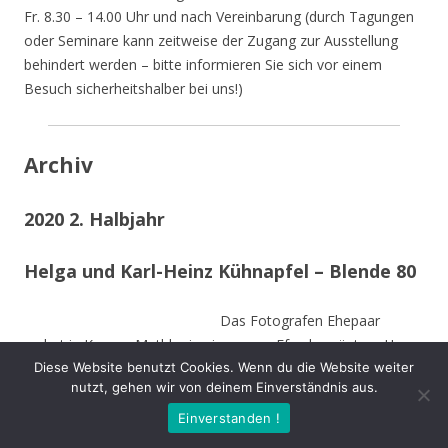
Fr. 8.30 – 14.00 Uhr und nach Vereinbarung (durch Tagungen
oder Seminare kann zeitweise der Zugang zur Ausstellung
behindert werden – bitte informieren Sie sich vor einem
Besuch sicherheitshalber bei uns!)
Archiv
2020 2. Halbjahr
Helga und Karl-Heinz Kühnapfel – Blende 80
Das Fotografen Ehepaar
wohnt in Kamen-Methler in einem von Efeu begrüntem Haus
Diese Website benutzt Cookies. Wenn du die Website weiter
umgeben von einem naturnahen Garten mit Teich, kleinen
nutzt, gehen wir von deinem Einverständnis aus.
naturnahen Wiesen, Obstbäumen und weiteren hohen
Bäumen. Die Stämme der von Stürmen gefällten Bäume sind
Einverstanden !
zu Teilen im Garten integriert und dienen vielen Insekten und