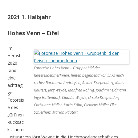
2021 1. Halbjahr
Hohes Venn – Eifel
Im
Herbst
2020
Fotoreise Hohes Venn – Gruppenbild der
fand
ReiseteilnehmerInnen, hinten beginnend von links nach
eine
rechts: Burkhardt Andrießen, Reiner Kriependorf, Klaus
achttägi
Rautert, Jörg Weyde, Manfred Röhrig, Joachim Feldmann
ge
Ingo Hattendorf, Claudia Weyde, Ursula Kriependorf
Fotoreis
Christiane Müller, Karin Kühn, Clemens Müller Elke
e des
Schierholz, Marion Rautert
„Grünen
Rucksac
ks“ unter
Leitung von Jörg Weyde in die Hochmoorlandschaft des