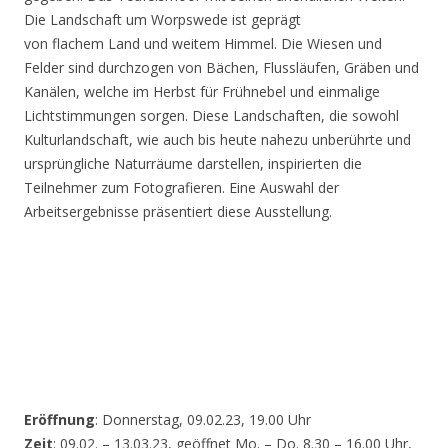
Die Landschaft um Worpswede ist geprägt
von flachem Land und weitem Himmel. Die Wiesen und
Felder sind durchzogen von Bächen, Flussläufen, Gräben und
Kanälen, welche im Herbst für Frühnebel und einmalige
Lichtstimmungen sorgen. Diese Landschaften, die sowohl
Kulturlandschaft, wie auch bis heute nahezu unberührte und
ursprüngliche Naturräume darstellen, inspirierten die
Teilnehmer zum Fotografieren. Eine Auswahl der
Arbeitsergebnisse präsentiert diese Ausstellung.
Eröffnung
: Donnerstag, 09.02.23, 19.00 Uhr
Zeit
: 09.02. – 13.03.23, geöffnet Mo. – Do. 8.30 – 16.00 Uhr,