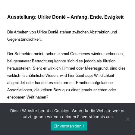
Ausstellung: Ulrike Donié – Anfang, Ende, Ewigkeit
Die Arbeiten von Ulrike Donié stehen zwischen Abstraktion und
Gegenständlichkeit.
Der Betrachter meint, schon einmal Gesehenes wiederzuerkennen,
bei genauerer Betrachtung könnte sich dies jedoch als Illusion
herausstellen: Sieht er wirklich Himmel oder Meeresgrund, sind dies
wirklich fischähnliche Wesen, wird hier überhaupt Wirklichkeit
abgebildet oder handelt es sich um mit Emotion aufgeladene
Assoziationen, die keinen Bezug zu einer jemals erlebten oder
erlebbaren Welt haben?
Diese Website benutzt Cookies. Wenn du die Website weiter
Verharren und Dynamik stehen sich dabei gegenüber. Zeit steht still
nutzt, gehen wir von deinem Einverständnis aus.
oder verrinnt im Nu. Es soll dabei eine Spannung, auch farblich, bis
Einverstanden !
zur Schmerzgrenze erzeugt werden. Die Arbeiten stellen ambivalente
Situationen dar. Kaum kann der Betrachter entscheiden, ob er hier