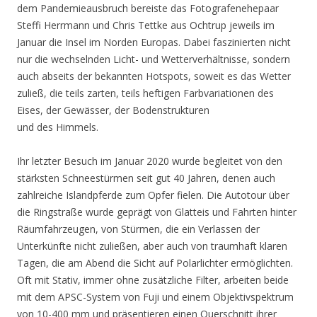
dem Pandemieausbruch bereiste das Fotografenehepaar
Steffi Herrmann und Chris Tettke aus Ochtrup jeweils im
Januar die Insel im Norden Europas. Dabei faszinierten nicht
nur die wechselnden Licht- und Wetterverhältnisse, sondern
auch abseits der bekannten Hotspots, soweit es das Wetter
zuließ, die teils zarten, teils heftigen Farbvariationen des
Eises, der Gewässer, der Bodenstrukturen
und des Himmels.
Ihr letzter Besuch im Januar 2020 wurde begleitet von den
stärksten Schneestürmen seit gut 40 Jahren, denen auch
zahlreiche Islandpferde zum Opfer fielen. Die Autotour über
die Ringstraße wurde geprägt von Glatteis und Fahrten hinter
Räumfahrzeugen, von Stürmen, die ein Verlassen der
Unterkünfte nicht zuließen, aber auch von traumhaft klaren
Tagen, die am Abend die Sicht auf Polarlichter ermöglichten.
Oft mit Stativ, immer ohne zusätzliche Filter, arbeiten beide
mit dem APSC-System von Fuji und einem Objektivspektrum
von 10-400 mm und präsentieren einen Querschnitt ihrer