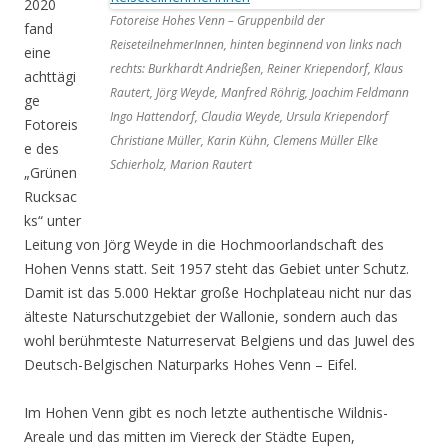
2020
Fotoreise Hohes Venn – Gruppenbild der
fand
ReiseteilnehmerInnen, hinten beginnend von links nach
eine
rechts: Burkhardt Andrießen, Reiner Kriependorf, Klaus
achttägi
Rautert, Jörg Weyde, Manfred Röhrig, Joachim Feldmann
ge
Ingo Hattendorf, Claudia Weyde, Ursula Kriependorf
Fotoreis
Christiane Müller, Karin Kühn, Clemens Müller Elke
e des
Schierholz, Marion Rautert
„Grünen
Rucksac
ks“ unter
Leitung von Jörg Weyde in die Hochmoorlandschaft des
Hohen Venns statt. Seit 1957 steht das Gebiet unter Schutz.
Damit ist das 5.000 Hektar große Hochplateau nicht nur das
älteste Naturschutzgebiet der Wallonie, sondern auch das
wohl berühmteste Naturreservat Belgiens und das Juwel des
Deutsch-Belgischen Naturparks Hohes Venn – Eifel.
Im Hohen Venn gibt es noch letzte authentische Wildnis-
Areale und das mitten im Viereck der Städte Eupen,