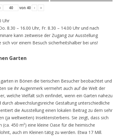
‹
von
40
›
»
0 Uhr
 Do. 8.30 – 16.00 Uhr, Fr. 8.30 – 14.00 Uhr und nach
inare kann zeitweise der Zugang zur Ausstellung
e sich vor einem Besuch sicherheitshalber bei uns!
chen Garten
sgarten in Bönen die tierischen Besucher beobachtet und
teten sie ihr Augenmerk vermehrt auch auf die Welt der
r, welche Vielfalt sich einfindet, wenn ein Garten nahezu
d durch abwechslungsreiche Gestaltung unterschiedliche
ntiert die Ausstellung einen lokalen Beitrag zu dem sehr
 (ja weltweiten) Insektensterbens. Sie zeigt, dass sich
n (ca. 450 m²) eine kleine Oase für die heimische
lohnt, auch im Kleinen tätig zu werden. Etwa 17 Mill.