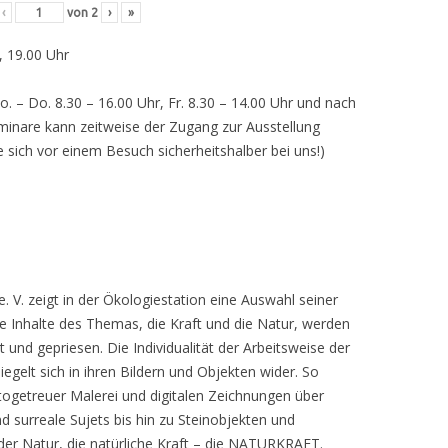
‹
von
2
›
»
, 19.00 Uhr
o. – Do. 8.30 – 16.00 Uhr, Fr. 8.30 – 14.00 Uhr und nach
inare kann zeitweise der Zugang zur Ausstellung
e sich vor einem Besuch sicherheitshalber bei uns!)
 V. zeigt in der Ökologiestation eine Auswahl seiner
nhalte des Themas, die Kraft und die Natur, werden
lt und gepriesen. Die Individualität der Arbeitsweise der
egelt sich in ihren Bildern und Objekten wider. So
otogetreuer Malerei und digitalen Zeichnungen über
d surreale Sujets bis hin zu Steinobjekten und
 der Natur, die natürliche Kraft – die NATURKRAFT.