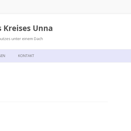
s Kreises Unna
hutzes unter einem Dach
Zum
Inhalt
GEN
KONTAKT
springen
GSKALENDER
ANFAHRT
T