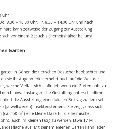
0 Uhr
 Do. 8.30 – 16.00 Uhr, Fr. 8.30 – 14.00 Uhr und nach
inare kann zeitweise der Zugang zur Ausstellung
e sich vor einem Besuch sicherheitshalber bei uns!
chen Garten
sgarten in Bönen die tierischen Besucher beobachtet und
teten sie ihr Augenmerk vermehrt auch auf die Welt der
r, welche Vielfalt sich einfindet, wenn ein Garten nahezu
d durch abwechslungsreiche Gestaltung unterschiedliche
ntiert die Ausstellung einen lokalen Beitrag zu dem sehr
 (ja weltweiten) Insektensterbens. Sie zeigt, dass sich
n (ca. 450 m²) eine kleine Oase für die heimische
lohnt, auch im Kleinen tätig zu werden. Etwa 17 Mill.
andesfläche aus. Mit seinem eigenen Garten kann jeder