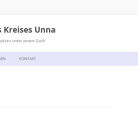
s Kreises Unna
hutzes unter einem Dach
Zum
Inhalt
GEN
KONTAKT
springen
GSKALENDER
ANFAHRT
T