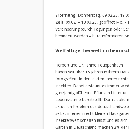
Eröffnung
: Donnerstag, 09.02.23, 19.0
Zeit
: 09.02. – 13.03.23, geöffnet Mo. –
Vereinbarung (durch Tagungen oder Sem
behindert werden – bitte informieren Si
Vielfältige Tierwelt im heimis
Herbert und Dr. Janine Teuppenhayn
haben seit über 15 Jahren in ihrem Hau
fotografiert. In den letzten Jahren rich
Insekten. Dabei erstaunt es immer wiede
ganzjährig blühende Pflanzen bietet un
Lebensräume bereitstellt. Damit dokume
aktuellen Problem des deutschlandweiten
selbst in einem recht kleinen Hausgarte
Insektenwelt schaffen lässt und es sich 
Gärten in Deutschland machen 2% der L