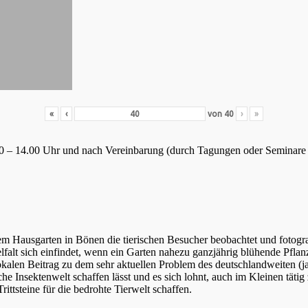
«
‹
von
40
›
»
8.30 – 14.00 Uhr und nach Vereinbarung (durch Tagungen oder Seminare
m Hausgarten in Bönen die tierischen Besucher beobachtet und fotograf
elfalt sich einfindet, wenn ein Garten nahezu ganzjährig blühende Pfla
kalen Beitrag zu dem sehr aktuellen Problem des deutschlandweiten (ja w
sche Insektenwelt schaffen lässt und es sich lohnt, auch im Kleinen tä
ttsteine für die bedrohte Tierwelt schaffen.