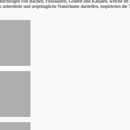
urchzogen von Bächen, Flussläufen, Gräben und Kanälen, welche im H
u unberührte und ursprüngliche Naturräume darstellen, inspirierten di