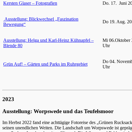
Kersten Glaser – Fotografien
Do. 17. Juni 2
Ausstellung: Blickwechsel „Faszination
Do 19. Aug. 20
Bewegung“
Ausstellung: Helga und Karl-Heinz Kühnapfel –
Mi 06.Oktober 
Blende 80
Uhr
Do 04. Novemb
Grün Auf! – Gärten und Parks im Ruhrgebiet
Uhr
2023
Ausstellung: Worpswede und das Teufelsmoor
Im Herbst 2022 fand eine achttägige Fotoreise des „Grünen Rucksac
seinen unendlichen Weiten. Die Landschaft um Worpswede ist gepräg