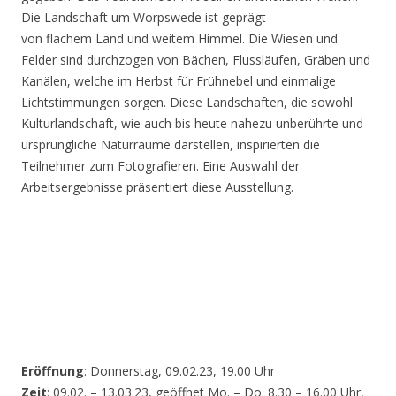
Die Landschaft um Worpswede ist geprägt
von flachem Land und weitem Himmel. Die Wiesen und
Felder sind durchzogen von Bächen, Flussläufen, Gräben und
Kanälen, welche im Herbst für Frühnebel und einmalige
Lichtstimmungen sorgen. Diese Landschaften, die sowohl
Kulturlandschaft, wie auch bis heute nahezu unberührte und
ursprüngliche Naturräume darstellen, inspirierten die
Teilnehmer zum Fotografieren. Eine Auswahl der
Arbeitsergebnisse präsentiert diese Ausstellung.
Eröffnung
: Donnerstag, 09.02.23, 19.00 Uhr
Zeit
: 09.02. – 13.03.23, geöffnet Mo. – Do. 8.30 – 16.00 Uhr,