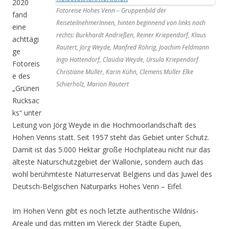
2020
Fotoreise Hohes Venn – Gruppenbild der
fand
ReiseteilnehmerInnen, hinten beginnend von links nach
eine
rechts: Burkhardt Andrießen, Reiner Kriependorf, Klaus
achttägi
Rautert, Jörg Weyde, Manfred Röhrig, Joachim Feldmann
ge
Ingo Hattendorf, Claudia Weyde, Ursula Kriependorf
Fotoreis
Christiane Müller, Karin Kühn, Clemens Müller Elke
e des
Schierholz, Marion Rautert
„Grünen
Rucksac
ks“ unter
Leitung von Jörg Weyde in die Hochmoorlandschaft des
Hohen Venns statt. Seit 1957 steht das Gebiet unter Schutz.
Damit ist das 5.000 Hektar große Hochplateau nicht nur das
älteste Naturschutzgebiet der Wallonie, sondern auch das
wohl berühmteste Naturreservat Belgiens und das Juwel des
Deutsch-Belgischen Naturparks Hohes Venn – Eifel.
Im Hohen Venn gibt es noch letzte authentische Wildnis-
Areale und das mitten im Viereck der Städte Eupen,