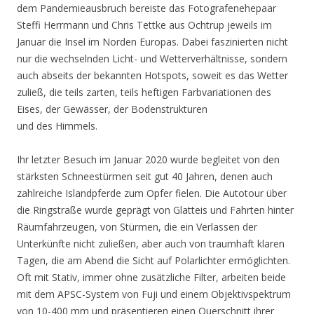
dem Pandemieausbruch bereiste das Fotografenehepaar
Steffi Herrmann und Chris Tettke aus Ochtrup jeweils im
Januar die Insel im Norden Europas. Dabei faszinierten nicht
nur die wechselnden Licht- und Wetterverhältnisse, sondern
auch abseits der bekannten Hotspots, soweit es das Wetter
zuließ, die teils zarten, teils heftigen Farbvariationen des
Eises, der Gewässer, der Bodenstrukturen
und des Himmels.
Ihr letzter Besuch im Januar 2020 wurde begleitet von den
stärksten Schneestürmen seit gut 40 Jahren, denen auch
zahlreiche Islandpferde zum Opfer fielen. Die Autotour über
die Ringstraße wurde geprägt von Glatteis und Fahrten hinter
Räumfahrzeugen, von Stürmen, die ein Verlassen der
Unterkünfte nicht zuließen, aber auch von traumhaft klaren
Tagen, die am Abend die Sicht auf Polarlichter ermöglichten.
Oft mit Stativ, immer ohne zusätzliche Filter, arbeiten beide
mit dem APSC-System von Fuji und einem Objektivspektrum
von 10-400 mm und präsentieren einen Querschnitt ihrer