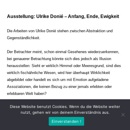
Ausstellung: Ulrike Donié – Anfang, Ende, Ewigkeit
Die Arbeiten von Ulrike Donié stehen zwischen Abstraktion und
Gegenständlichkeit.
Der Betrachter meint, schon einmal Gesehenes wiederzuerkennen,
bei genauerer Betrachtung könnte sich dies jedoch als Illusion
herausstellen: Sieht er wirklich Himmel oder Meeresgrund, sind dies
wirklich fischähnliche Wesen, wird hier überhaupt Wirklichkeit
abgebildet oder handelt es sich um mit Emotion aufgeladene
Assoziationen, die keinen Bezug zu einer jemals erlebten oder
erlebbaren Welt haben?
Diese Website benutzt Cookies. Wenn du die Website weiter
Verharren und Dynamik stehen sich dabei gegenüber. Zeit steht still
nutzt, gehen wir von deinem Einverständnis aus.
oder verrinnt im Nu. Es soll dabei eine Spannung, auch farblich, bis
Einverstanden !
zur Schmerzgrenze erzeugt werden. Die Arbeiten stellen ambivalente
Situationen dar. Kaum kann der Betrachter entscheiden, ob er hier