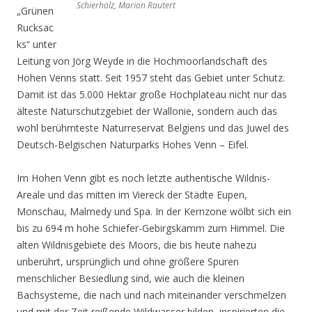
Schierholz, Marion Rautert
„Grünen
Rucksac
ks“ unter
Leitung von Jörg Weyde in die Hochmoorlandschaft des
Hohen Venns statt. Seit 1957 steht das Gebiet unter Schutz.
Damit ist das 5.000 Hektar große Hochplateau nicht nur das
älteste Naturschutzgebiet der Wallonie, sondern auch das
wohl berühmteste Naturreservat Belgiens und das Juwel des
Deutsch-Belgischen Naturparks Hohes Venn – Eifel.
Im Hohen Venn gibt es noch letzte authentische Wildnis-
Areale und das mitten im Viereck der Städte Eupen,
Monschau, Malmedy und Spa. In der Kernzone wölbt sich ein
bis zu 694 m hohe Schiefer-Gebirgskamm zum Himmel. Die
alten Wildnisgebiete des Moors, die bis heute nahezu
unberührt, ursprünglich und ohne größere Spuren
menschlicher Besiedlung sind, wie auch die kleinen
Bachsysteme, die nach und nach miteinander verschmelzen
und mit der Zeit reißende Wildwasser bilden, inspirierten die