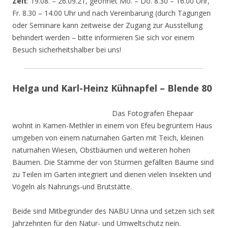
Zeit
: 19.08. – 26.09.21, geöffnet Mo. – Do. 8.30 – 16.00 Uhr,
Fr. 8.30 – 14.00 Uhr und nach Vereinbarung (durch Tagungen
oder Seminare kann zeitweise der Zugang zur Ausstellung
behindert werden – bitte informieren Sie sich vor einem
Besuch sicherheitshalber bei uns!
Helga und Karl-Heinz Kühnapfel – Blende 80
Das Fotografen Ehepaar
wohnt in Kamen-Methler in einem von Efeu begrüntem Haus
umgeben von einem naturnahen Garten mit Teich, kleinen
naturnahen Wiesen, Obstbäumen und weiteren hohen
Bäumen. Die Stämme der von Stürmen gefällten Bäume sind
zu Teilen im Garten integriert und dienen vielen Insekten und
Vögeln als Nahrungs-und Brutstätte.
Beide sind Mitbegründer des NABU Unna und setzen sich seit
Jahrzehnten für den Natur- und Umweltschutz nein.