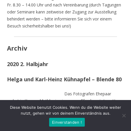
Fr. 8.30 – 14.00 Uhr und nach Vereinbarung (durch Tagungen
oder Seminare kann zeitweise der Zugang zur Ausstellung
behindert werden – bitte informieren Sie sich vor einem
Besuch sicherheitshalber bei uns!)
Archiv
2020 2. Halbjahr
Helga und Karl-Heinz Kühnapfel – Blende 80
Das Fotografen Ehepaar
wohnt in Kamen-Methler in einem von Efeu begrüntem Haus
Diese Website benutzt Cookies. Wenn du die Website weiter
umgeben von einem naturnahen Garten mit Teich, kleinen
nutzt, gehen wir von deinem Einverständnis aus.
naturnahen Wiesen, Obstbäumen und weiteren hohen
Bäumen. Die Stämme der von Stürmen gefällten Bäume sind
Einverstanden !
zu Teilen im Garten integriert und dienen vielen Insekten und