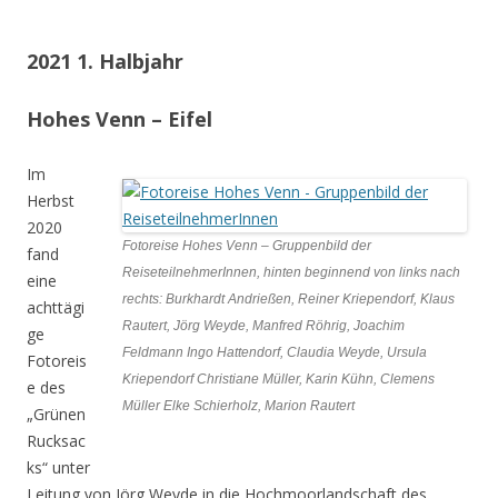
2021 1. Halbjahr
Hohes Venn – Eifel
Im
Herbst
2020
Fotoreise Hohes Venn – Gruppenbild der
fand
ReiseteilnehmerInnen, hinten beginnend von links nach
eine
rechts: Burkhardt Andrießen, Reiner Kriependorf, Klaus
achttägi
Rautert, Jörg Weyde, Manfred Röhrig, Joachim
ge
Feldmann Ingo Hattendorf, Claudia Weyde, Ursula
Fotoreis
Kriependorf Christiane Müller, Karin Kühn, Clemens
e des
Müller Elke Schierholz, Marion Rautert
„Grünen
Rucksac
ks“ unter
Leitung von Jörg Weyde in die Hochmoorlandschaft des