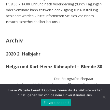
Fr. 8.30 – 14.00 Uhr und nach Vereinbarung (durch Tagungen
oder Seminare kann zeitweise der Zugang zur Ausstellung
behindert werden – bitte informieren Sie sich vor einem
Besuch sicherheitshalber bei uns!)
Archiv
2020 2. Halbjahr
Helga und Karl-Heinz Kühnapfel – Blende 80
Das Fotografen Ehepaar
wohnt in Kamen-Methler in einem von Efeu begrüntem Haus
Diese Website benutzt Cookies. Wenn du die Website weiter
umgeben von einem naturnahen Garten mit Teich, kleinen
nutzt, gehen wir von deinem Einverständnis aus.
naturnahen Wiesen, Obstbäumen und weiteren hohen
Bäumen. Die Stämme der von Stürmen gefällten Bäume sind
Einverstanden !
zu Teilen im Garten integriert und dienen vielen Insekten und