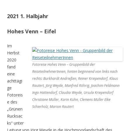
2021 1. Halbjahr
Hohes Venn – Eifel
Im
Herbst
2020
Fotoreise Hohes Venn – Gruppenbild der
fand
ReiseteilnehmerInnen, hinten beginnend von links nach
eine
rechts: Burkhardt Andrießen, Reiner Kriependorf, Klaus
achttägi
Rautert, Jörg Weyde, Manfred Röhrig, Joachim Feldmann
ge
Ingo Hattendorf, Claudia Weyde, Ursula Kriependorf
Fotoreis
Christiane Müller, Karin Kühn, Clemens Müller Elke
e des
Schierholz, Marion Rautert
„Grünen
Rucksac
ks“ unter
Leitung von Jörg Weyde in die Hochmoorlandschaft des