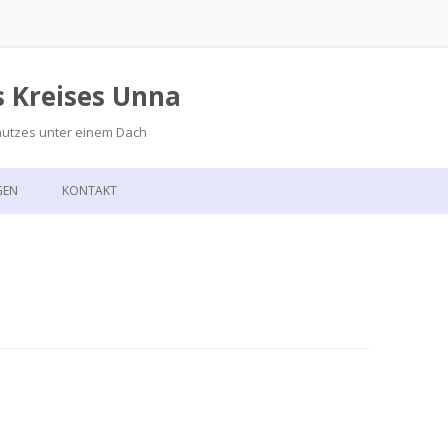
s Kreises Unna
hutzes unter einem Dach
Zum
Inhalt
GEN
KONTAKT
springen
GSKALENDER
ANFAHRT
T